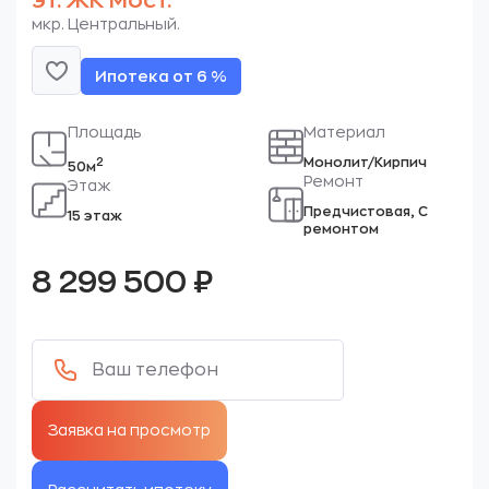
эт. ЖК Мост.
мкр. Центральный.
Ипотека от 6 %
Площадь
Материал
Монолит/Кирпич
2
50м
Ремонт
Этаж
Предчистовая, С
15 этаж
ремонтом
8 299 500
₽