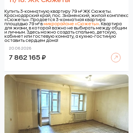
11/18. ЖК Сюжеты
Купить 3-комнатную квартиру 79 м² ЖК Сюжеты.
Краснодарский край, пос. Знаменский, жилой комплекс
«Сюжеты».
Продается 3-комнатная квартира
площадью 79 м² в
микрорайоне «Сюжеты»
. Квартира
для жизни, в которой важно не выбирать между общим
и личным. Здесь можно создать спальню, детскую,
кабинет или гостевую комнату, а кухню-гостиную
оставить сердцем дома!
20.06.2026
Читать далее
7 862 165
₽