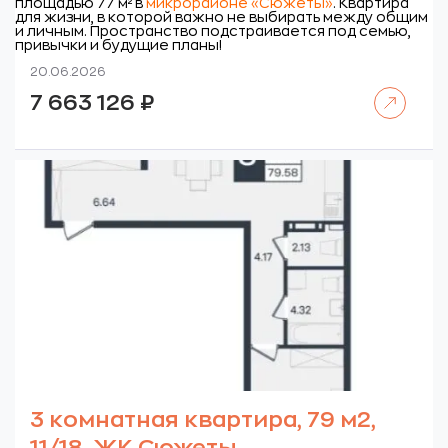
площадью 77 м² в
микрорайоне «Сюжеты»
. Квартира
для жизни, в которой важно не выбирать между общим
и личным. Пространство подстраивается под семью,
привычки и будущие планы!
20.06.2026
Читать далее
7 663 126
₽
3 комнатная квартира, 79 м2,