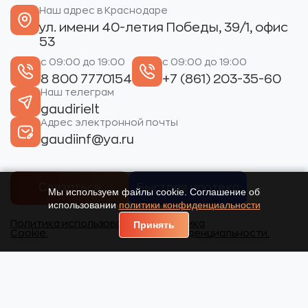
Наш адрес в Краснодаре
ул. имени 40-летия Победы, 39/1, офис
53
с 09:00 до 19:00
с 09:00 до 19:00
8 800 7770154
+7 (861) 203-35-60
Наш телеграм
gaudirielt
Адрес электронной почты
gaudiinf@ya.ru
Связаться
Быстрая ипотека
Мы используем файлы cookie. Соглашение об
использовании
политики конфиденциальности
Политика использования
Политика
Принять
Cookie.
конфиденциальности.