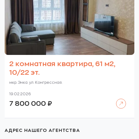
2 комнатная квартира, 61 м2,
10/22 эт.
мкр. Энка. ул. Конгрессная.
19.02.2026
Читать далее
7 800 000
₽
АДРЕС НАШЕГО АГЕНТСТВА