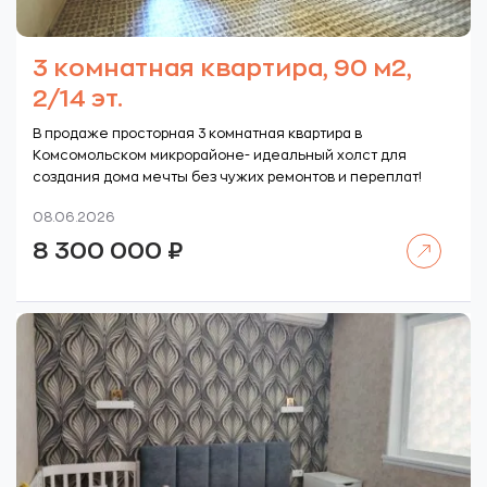
3 комнатная квартира, 90 м2,
2/14 эт.
В продаже просторная 3 комнатная квартира в
Комсомольском микрорайоне- идеальный холст для
создания дома мечты без чужих ремонтов и переплат!
08.06.2026
Читать далее
8 300 000
₽