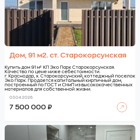
Дом, 91 м2. ст. Старокорсунская
Купить дом 91 м² КП Эко Парк Старокорсунская.
Качество по цене ниже себестоимости.
г. Краснодар, х. Старокорсунский, коттеджный поселок
Эко Парк.
Продается капитальный кирпичный дом,
построенный по ГОСТ и СНиП из высококачественных
материалов для собственной жизни.
03.04.2026
Читать далее
7 500 000
₽