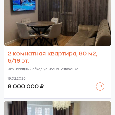
2 комнатная квартира, 60 м2,
5/16 эт.
мкр. Западный обход. ул. Ивана Беличенко.
19.02.2026
Читать далее
8 000 000
₽