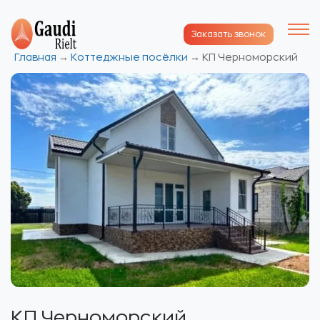
Заказать звонок
Главная
→
Коттеджные посёлки
→
КП Черноморский
КП Черноморский