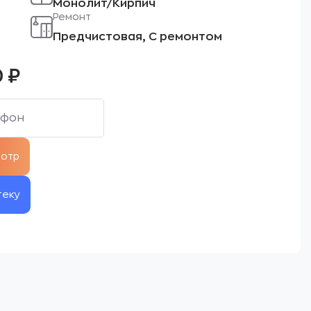
Монолит/Кирпич
Ремонт
Предчистовая, С ремонтом
0
₽
теку