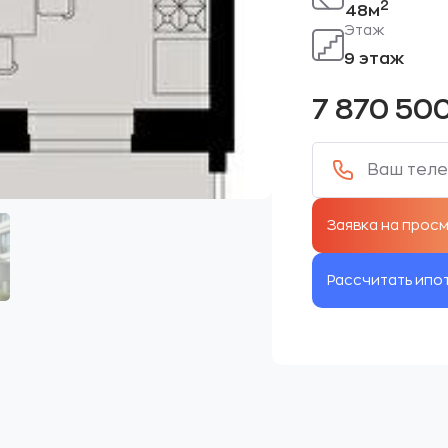
2
48м
Этаж
9 этаж
7 870 50
Рассчитать ипо