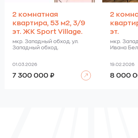
2 комнатная
2 комн
квартира, 53 м2, 3/9
квартир
эт. ЖК Sport Village.
эт.
мкр. Западный обход. ул.
мкр. Запад
Западный обход.
Ивана Бел
01.03.2026
19.02.2026
Читать далее
7 300 000
₽
8 000 