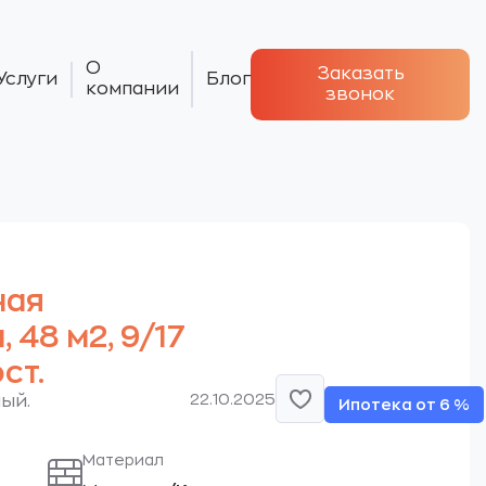
О
Заказать
Услуги
Блог
компании
звонок
ная
 48 м2, 9/17
ст.
22.10.2025
ый.
Ипотека от 6 %
Материал