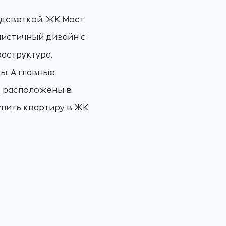
одсветкой. ЖК Мост
листичный дизайн с
аструктура.
ы. А главные
м расположены в
упить квартиру в ЖК