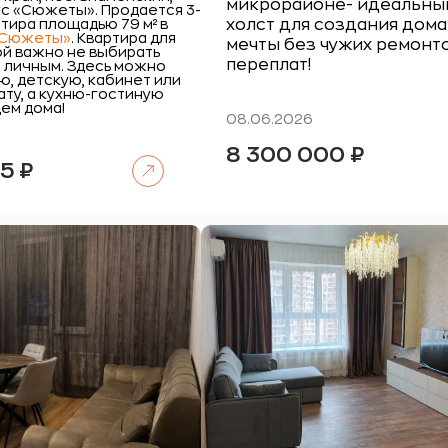
микрорайоне- идеальны
с «Сюжеты».
Продается 3-
тира площадью 79 м² в
холст для создания дома
«Сюжеты»
. Квартира для
мечты без чужих ремонт
ой важно не выбирать
переплат!
 личным. Здесь можно
ю, детскую, кабинет или
ту, а кухню-гостиную
ем дома!
08.06.2026
8 300 000
₽
Читать далее
65
₽