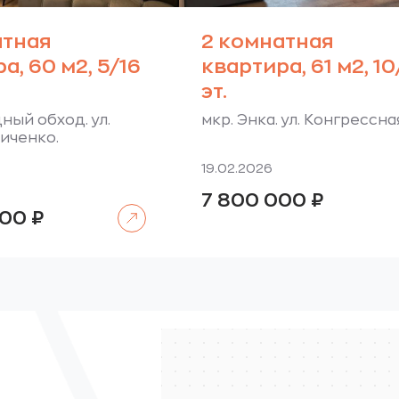
атная
2 комнатная
а, 60 м2, 5/16
квартира, 61 м2, 1
эт.
ный обход. ул.
мкр. Энка. ул. Конгрессна
иченко.
19.02.2026
7 800 000
₽
Читать далее
000
₽