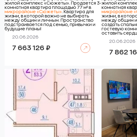
жилой комплекс «Сюжеты».
Продается 3-
жилой комплек
комнатная квартира площадью 77 м² в
комнатная квар
микрорайоне «Сюжеты»
. Квартира для
микрорайоне 
жизни, в которой важно не выбирать
жизни, в котор
между общим и личным. Пространство
между общим и
подстраивается под семью, привычки и
создать спальн
будущие планы!
гостевую комна
оставить сердц
20.06.2026
20.06.2026
Читать далее
7 663 126
₽
7 862 1