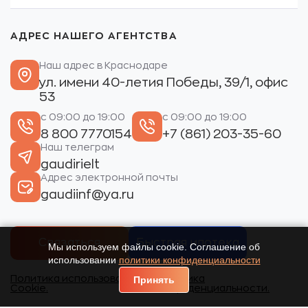
АДРЕС НАШЕГО АГЕНТСТВА
Наш адрес в Краснодаре
ул. имени 40-летия Победы, 39/1, офис
53
с 09:00 до 19:00
с 09:00 до 19:00
8 800 7770154
+7 (861) 203-35-60
Наш телеграм
gaudirielt
Адрес электронной почты
gaudiinf@ya.ru
Связаться
Быстрая ипотека
Мы используем файлы cookie. Соглашение об
использовании
политики конфиденциальности
Политика использования
Политика
Принять
Cookie.
конфиденциальности.