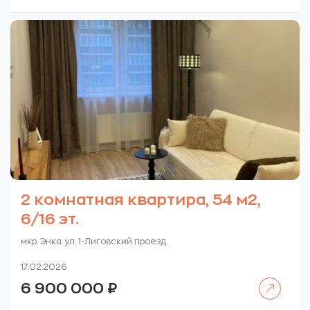
2 комнатная квартира, 54 м2,
6/16 эт.
мкр. Энка. ул. 1-Лиговский проезд.
17.02.2026
Читать далее
6 900 000
₽