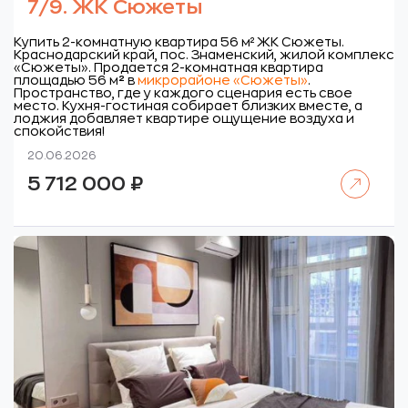
7/9. ЖК Сюжеты
Купить 2-комнатную квартира 56 м² ЖК Сюжеты.
Краснодарский край, пос. Знаменский, жилой комплекс
«Сюжеты».
Продается 2-комнатная квартира
площадью 56 м
²
в
микрорайоне «Сюжеты»
.
Пространство, где у каждого сценария есть свое
место. Кухня-гостиная собирает близких вместе, а
лоджия добавляет квартире ощущение воздуха и
спокойствия!
20.06.2026
Читать далее
5 712 000
₽