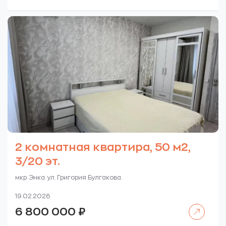
2 комнатная квартира, 50 м2,
3/20 эт.
мкр. Энка. ул. Григория Булгакова.
19.02.2026
Читать далее
6 800 000
₽