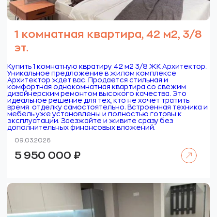
1 комнатная квартира, 42 м2, 3/8
эт.
Купить 1 комнатную квратиру 42 м2 3/8 ЖК Архитектор.
Уникальное предложение в жилом комплексе
Архитектор ждет вас. Продается стильная и
комфортная однокомнатная квартира со свежим
дизайнерским ремонтом высокого качества. Это
идеальное решение для тех, кто не хочет тратить
время отделку самостоятельно. Встроенная техника и
мебель уже установлены и полностью готовы к
эксплуатации. Заезжайте и живите сразу без
дополнительных финансовых вложений.
09.03.2026
Читать далее
5 950 000
₽