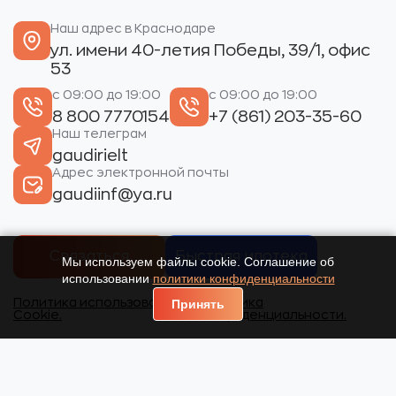
Наш адрес в Краснодаре
ул. имени 40-летия Победы, 39/1, офис
53
с 09:00 до 19:00
с 09:00 до 19:00
8 800 7770154
+7 (861) 203-35-60
Наш телеграм
gaudirielt
Адрес электронной почты
gaudiinf@ya.ru
Связаться
Быстрая ипотека
Мы используем файлы cookie. Соглашение об
использовании
политики конфиденциальности
Политика использования
Политика
Принять
Cookie.
конфиденциальности.