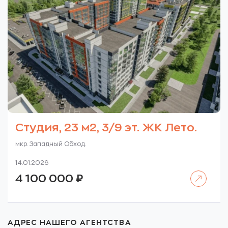
Студия, 23 м2, 3/9 эт. ЖК Лето.
мкр. Западный Обход.
14.01.2026
Читать далее
4 100 000
₽
АДРЕС НАШЕГО АГЕНТСТВА