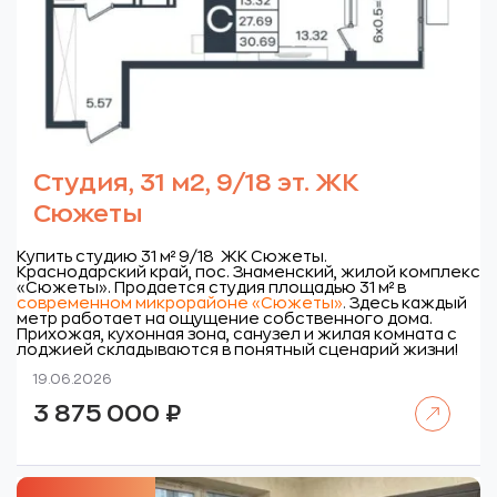
Студия, 31 м2, 9/18 эт. ЖК
Сюжеты
Купить студию 31 м² 9/18 ЖК Сюжеты.
Краснодарский край, пос. Знаменский, жилой комплекс
«Сюжеты».
Продается студия площадью 31 м² в
современном микрорайоне «Сюжеты»
.
Здесь каждый
метр работает на ощущение собственного дома.
Прихожая, кухонная зона, санузел и жилая комната с
лоджией складываются в понятный сценарий жизни!
19.06.2026
Читать далее
3 875 000
₽