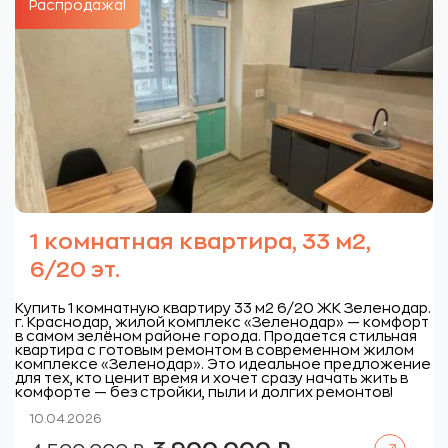
Распродажа!
1 комнатная квартира, 33 м2,
6/20 эт.
Купить 1 комнатную квартиру 33 м2 6/20 ЖК Зеленодар.
г. Краснодар, жилой комплекс «Зеленодар» — комфорт
в самом зелёном районе города. Продается стильная
квартира с готовым ремонтом в современном жилом
комплексе «Зеленодар». Это идеальное предложение
для тех, кто ценит время и хочет сразу начать жить в
комфорте — без стройки, пыли и долгих ремонтов!
10.04.2026
Читать далее
Первоначальная
Текущая