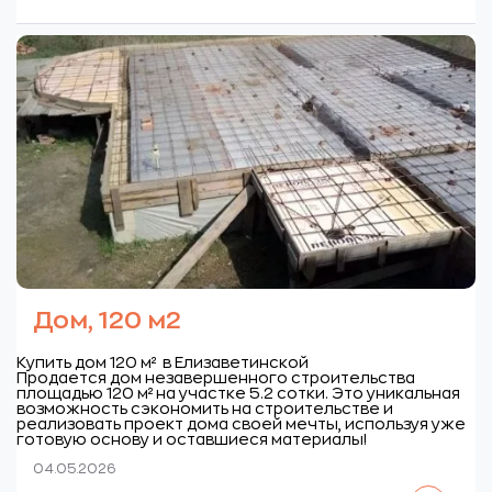
Дом, 120 м2
Купить дом 120 м² в Елизаветинской
Продается дом незавершенного строительства
площадью 120 м² на участке 5.2 сотки. Это уникальная
возможность сэкономить на строительстве и
реализовать проект дома своей мечты, используя уже
готовую основу и оставшиеся материалы!
04.05.2026
Читать далее