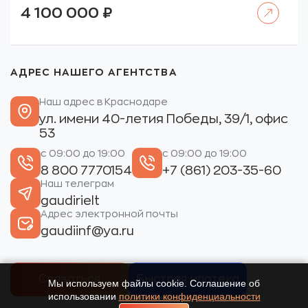
Читать далее
4 100 000
₽
АДРЕС НАШЕГО АГЕНТСТВА
Наш адрес в Краснодаре
ул. имени 40-летия Победы, 39/1, офис
53
с 09:00 до 19:00
с 09:00 до 19:00
8 800 7770154
+7 (861) 203-35-60
Наш телеграм
gaudirielt
Адрес электронной почты
gaudiinf@ya.ru
Связаться
Быстрая ипотека
Мы используем файлы cookie. Соглашение об
использовании
политики конфиденциальности