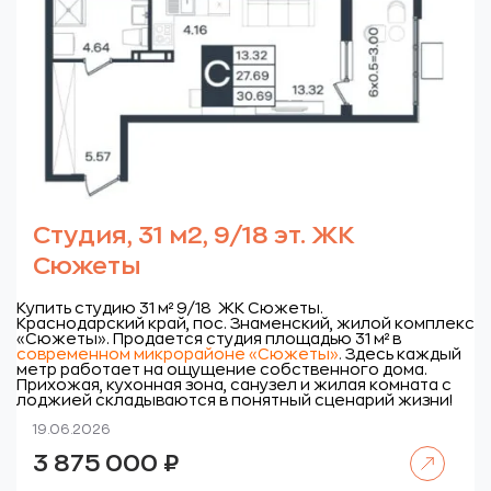
Студия, 31 м2, 9/18 эт. ЖК
Сюжеты
Купить студию 31 м² 9/18 ЖК Сюжеты.
Краснодарский край, пос. Знаменский, жилой комплекс
«Сюжеты».
Продается студия площадью 31 м² в
современном микрорайоне «Сюжеты»
.
Здесь каждый
метр работает на ощущение собственного дома.
Прихожая, кухонная зона, санузел и жилая комната с
лоджией складываются в понятный сценарий жизни!
19.06.2026
Читать далее
3 875 000
₽