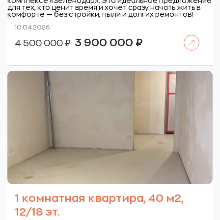
комплексе «Зеленодар». Это идеальное предложение
для тех, кто ценит время и хочет сразу начать жить в
комфорте — без стройки, пыли и долгих ремонтов!
10.04.2026
Читать далее
Первоначальная
Текущая
3 900 000
₽
4 500 000
₽
цена
цена:
составляла
3
4
900
500
000 ₽.
000 ₽.
1 комнатная квартира, 40 м2,
12/18 эт.