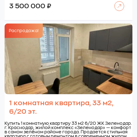
Читать далее
3 500 000
₽
Распродажа!
1 комнатная квартира, 33 м2,
6/20 эт.
Купить 1 комнатную квартиру 33 м2 6/20 ЖК Зеленодар.
г. Краснодар, жилой комплекс «Зеленодар» — комфорт
в самом зелёном районе города. Продается стильная
квартира с готовым ремонтом в современном жилом