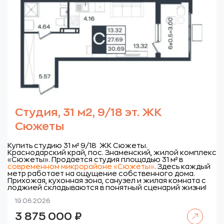
Студия, 31 м2, 9/18 эт. ЖК
Сюжеты
Купить студию 31 м² 9/18 ЖК Сюжеты.
Краснодарский край, пос. Знаменский, жилой комплекс
«Сюжеты».
Продается студия площадью 31 м² в
современном микрорайоне «Сюжеты»
.
Здесь каждый
метр работает на ощущение собственного дома.
Прихожая, кухонная зона, санузел и жилая комната с
лоджией складываются в понятный сценарий жизни!
19.06.2026
Читать далее
3 875 000
₽