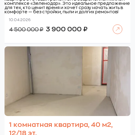
комплексе «Зеленодар». Это идеальное предложение
для тех, кто ценит время и хочет сразу начать жить в
комфорте — без стройки, пыли и долгих ремонтов!
10.04.2026
Читать далее
Первоначальная
Текущая
3 900 000
₽
4 500 000
₽
цена
цена:
составляла
3
4
900
500
000 ₽.
000 ₽.
1 комнатная квартира, 40 м2,
12/18 эт.