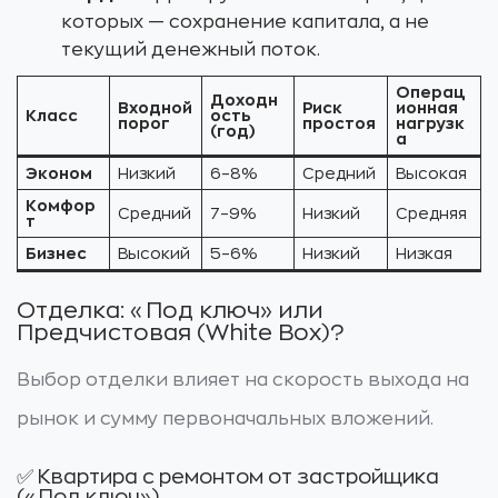
которых — сохранение капитала, а не
текущий денежный поток.
Операц
Доходн
Входной
Риск
ионная
Класс
ость
порог
простоя
нагрузк
(год)
а
Эконом
Низкий
6–8%
Средний
Высокая
Комфор
Средний
7–9%
Низкий
Средняя
т
Бизнес
Высокий
5–6%
Низкий
Низкая
Отделка: «Под ключ» или
Предчистовая (White Box)?
Выбор отделки влияет на скорость выхода на
рынок и сумму первоначальных вложений.
✅ Квартира с ремонтом от застройщика
(«Под ключ»)