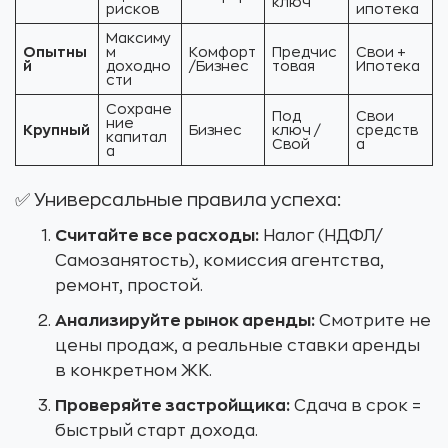
ключ
рисков
ипотека
Максиму
Опытны
м
Комфорт
Предчис
Свои +
й
доходно
/Бизнес
товая
Ипотека
сти
Сохране
Под
Свои
ние
Крупный
Бизнес
ключ /
средств
капитал
Свой
а
а
✅ Универсальные правила успеха:
Считайте все расходы:
Налог (НДФЛ/
Самозанятость), комиссия агентства,
ремонт, простой.
Анализируйте рынок аренды:
Смотрите не
цены продаж, а реальные ставки аренды
в конкретном ЖК.
Проверяйте застройщика:
Сдача в срок =
быстрый старт дохода.