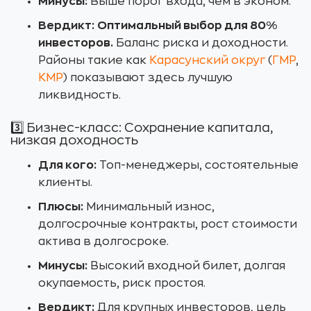
Минусы:
Выше порог входа, чем в эконом.
Вердикт:
Оптимальный выбор для 80%
инвесторов.
Баланс риска и доходности.
Районы такие как
Карасунский округ
(
ГМР
,
КМР
) показывают здесь лучшую
ликвидность.
3️⃣ Бизнес-класс: Сохранение капитала,
низкая доходность
Для кого:
Топ-менеджеры, состоятельные
клиенты.
Плюсы:
Минимальный износ,
долгосрочные контракты, рост стоимости
актива в долгосроке.
Минусы:
Высокий входной билет, долгая
окупаемость, риск простоя.
Вердикт:
Для крупных инвесторов, цель