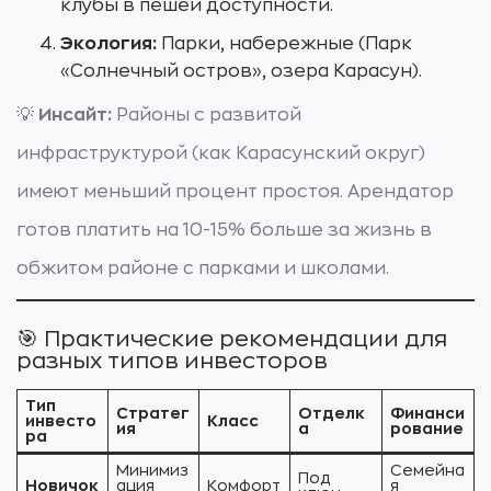
клубы в пешей доступности.
Экология:
Парки, набережные (Парк
«Солнечный остров», озера Карасун).
💡
Инсайт:
Районы с развитой
инфраструктурой (как Карасунский округ)
имеют меньший процент простоя. Арендатор
готов платить на 10-15% больше за жизнь в
обжитом районе с парками и школами.
🎯 Практические рекомендации для
разных типов инвесторов
Тип
Стратег
Отделк
Финанси
инвесто
Класс
ия
а
рование
ра
Минимиз
Семейна
Под
Новичок
ация
Комфорт
я