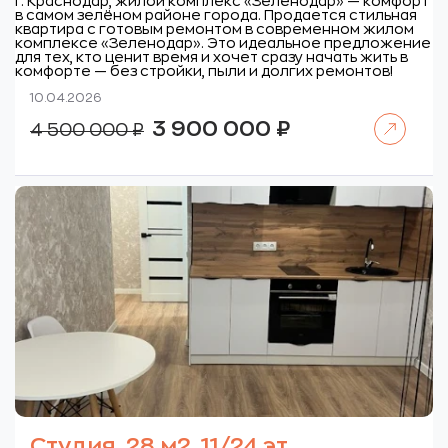
г. Краснодар, жилой комплекс «Зеленодар» — комфорт
в самом зелёном районе города. Продается стильная
квартира с готовым ремонтом в современном жилом
комплексе «Зеленодар». Это идеальное предложение
для тех, кто ценит время и хочет сразу начать жить в
комфорте — без стройки, пыли и долгих ремонтов!
10.04.2026
Читать далее
Первоначальная
Текущая
3 900 000
₽
4 500 000
₽
цена
цена:
составляла
3
4
900
500
000 ₽.
000 ₽.
Студия, 28 м2, 11/24 эт.