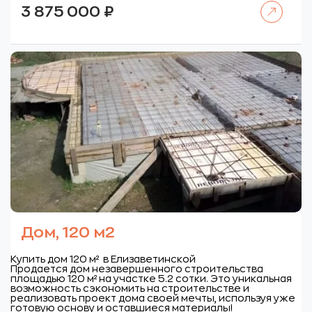
Читать далее
3 875 000
₽
Дом, 120 м2
Купить дом 120 м² в Елизаветинской
Продается дом незавершенного строительства
площадью 120 м² на участке 5.2 сотки. Это уникальная
возможность сэкономить на строительстве и
реализовать проект дома своей мечты, используя уже
готовую основу и оставшиеся материалы!