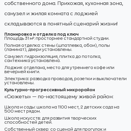
собственного дома. Прихожая, кухонная зона,
санузел и жилая комната с лоджией
складываются в понятный сценарий жизни!
Планировка и отделка под ключ
Площадь 31 м²: просторнее стандартной студии.
Полная отделка: стены (шпатлевка, обои), полы
(ламинат), двери установлены.
Санузел: гидроизоляция, плитка до потолка,
сантехника установлена.
Лоджия: отделана, место для утреннего кофе или
вечерней книги.
Электрика
:
разводка проводов, розетки и выключатели
установлены.
Культурно-прогрессивный микрорайон
«Сюжеты» — по-настоящему живой район:
Школа и сады: школа на 1100 мест, 2 детских сада на
500 мест рядом.
Школа искусств: для развития творческих
способностей детей.
Собственный сквер: со сценой для прогулок и