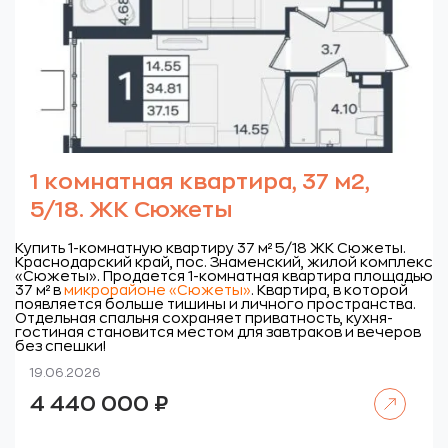
1 комнатная квартира, 37 м2,
5/18. ЖК Сюжеты
Купить 1-комнатную квартиру 37 м² 5/18 ЖК Сюжеты.
Краснодарский край, пос. Знаменский, жилой комплекс
«Сюжеты».
Продается 1-комнатная квартира площадью
37 м² в
микрорайоне «Сюжеты»
. Квартира, в которой
появляется больше тишины и личного пространства.
Отдельная спальня сохраняет приватность, кухня-
гостиная становится местом для завтраков и вечеров
без спешки!
19.06.2026
Читать далее
4 440 000
₽