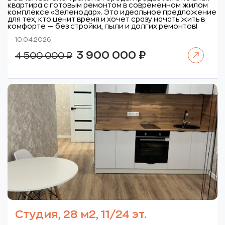
квартира с готовым ремонтом в современном жилом
комплексе «Зеленодар». Это идеальное предложение
для тех, кто ценит время и хочет сразу начать жить в
комфорте — без стройки, пыли и долгих ремонтов!
10.04.2026
Читать далее
Первоначальная
Текущая
3 900 000
₽
4 500 000
₽
цена
цена:
составляла
3
4
900
500
000 ₽.
000 ₽.
Студия, 28 м2, 11/24 эт.