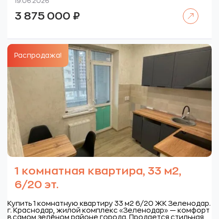
19.06.2026
Читать далее
3 875 000
₽
Распродажа!
1 комнатная квартира, 33 м2,
6/20 эт.
Купить 1 комнатную квартиру 33 м2 6/20 ЖК Зеленодар.
г. Краснодар, жилой комплекс «Зеленодар» — комфорт
в самом зелёном районе города. Продается стильная