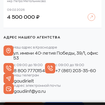
мкр. Петра Метальникова.
09.02.2026
Читать далее
4 500 000
₽
АДРЕС НАШЕГО АГЕНТСТВА
Наш адрес в Краснодаре
ул. имени 40-летия Победы, 39/1, офис
53
с 09:00 до 19:00
с 09:00 до 19:00
8 800 7770154
+7 (861) 203-35-60
Наш телеграм
gaudirielt
Адрес электронной почты
gaudiinf@ya.ru