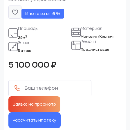
Ипотека от 6 %
Площадь
Материал
Монолит/Кирпич
2
29м
Ремонт
Этаж
Предчистовая
5 этаж
5 100 000
₽
Рассчитать ипотеку