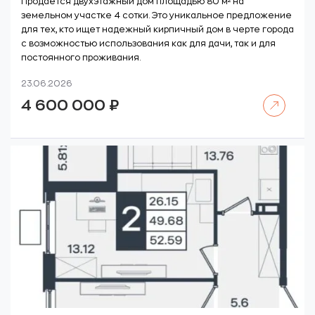
Продается двухэтажный дом площадью 80 м² на
земельном участке 4 сотки. Это уникальное предложение
для тех, кто ищет надежный кирпичный дом в черте города
с возможностью использования как для дачи, так и для
постоянного проживания.
23.06.2026
Читать далее
4 600 000
₽