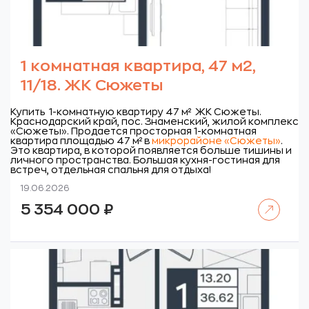
1 комнатная квартира, 47 м2,
11/18. ЖК Сюжеты
Купить 1-комнатную квартиру 47 м² ЖК Сюжеты.
Краснодарский край, пос. Знаменский, жилой комплекс
«Сюжеты».
Продается просторная 1-комнатная
квартира площадью 47 м² в
микрорайоне «Сюжеты»
.
Это квартира, в которой появляется больше тишины и
личного пространства. Большая кухня-гостиная для
встреч, отдельная спальня для отдыха!
19.06.2026
Читать далее
5 354 000
₽