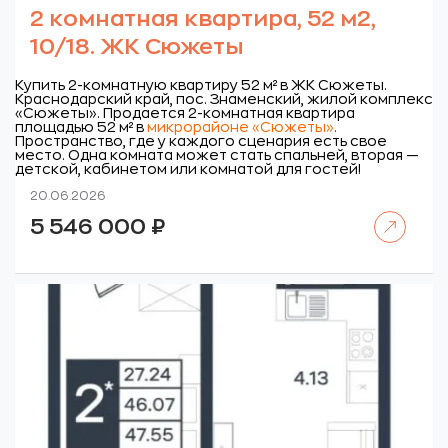
2 комнатная квартира, 52 м2,
10/18. ЖК Сюжеты
Купить 2-комнатную квартиру 52 м² в ЖК Сюжеты.
Краснодарский край, пос. Знаменский, жилой комплекс
«Сюжеты».
Продается 2-комнатная квартира
площадью 52 м² в
микрорайоне «Сюжеты»
.
Пространство, где у каждого сценария есть свое
место. Одна комната может стать спальней, вторая —
детской, кабинетом или комнатой для гостей!
20.06.2026
Читать далее
5 546 000
₽