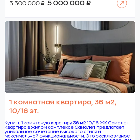
Первоначальная
Текущая
5 000 000
₽
5 500 000
₽
цена
цена:
составляла
5
5
000
500
000 ₽.
000 ₽.
1 комнатная квартира, 36 м2,
10/16 эт.
Купить 1 комнтаную квратиру 36 м2 10/16 ЖК Самолет.
Квартира в жилом комплексе Самолет предлагает
уникальное сочетание высокого стиля и
максимальной функциональности. Это эксклюзивное