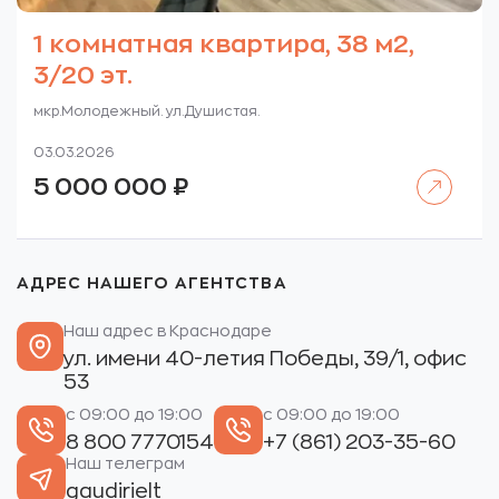
1 комнатная квартира, 38 м2,
3/20 эт.
мкр.Молодежный. ул.Душистая.
03.03.2026
Читать далее
5 000 000
₽
АДРЕС НАШЕГО АГЕНТСТВА
Наш адрес в Краснодаре
ул. имени 40-летия Победы, 39/1, офис
53
с 09:00 до 19:00
с 09:00 до 19:00
8 800 7770154
+7 (861) 203-35-60
Наш телеграм
gaudirielt