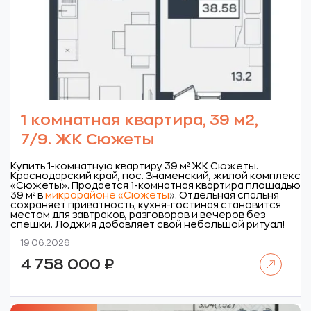
1 комнатная квартира, 39 м2,
7/9. ЖК Сюжеты
Купить 1-комнатную квартиру 39 м² ЖК Сюжеты.
Краснодарский край, пос. Знаменский, жилой комплекс
«Сюжеты».
Продается 1-комнатная квартира площадью
39 м² в
микрорайоне «Сюжеты
»
. Отдельная спальня
сохраняет приватность, кухня-гостиная становится
местом для завтраков, разговоров и вечеров без
спешки. Лоджия добавляет свой небольшой ритуал!
19.06.2026
Читать далее
4 758 000
₽