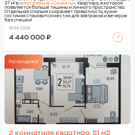
37 м² в
микрорайоне «Сюжеты»
. Квартира, в которой
появляется больше тишины и личного пространства.
Отдельная спальня сохраняет приватность, кухня-
гостиная становится местом для завтраков и вечеров
без спешки!
19.06.2026
Читать далее
4 440 000
₽
Распродажа!
2 комнатная квартира, 51 м2,