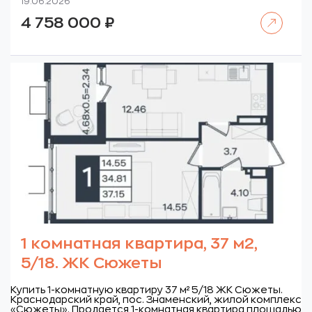
19.06.2026
Читать далее
4 758 000
₽
1 комнатная квартира, 37 м2,
5/18. ЖК Сюжеты
Купить 1-комнатную квартиру 37 м² 5/18 ЖК Сюжеты.
Краснодарский край, пос. Знаменский, жилой комплекс
«Сюжеты».
Продается 1-комнатная квартира площадью