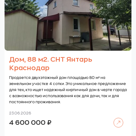
Дом, 88 м2. СНТ Янтарь
Краснодар
Продается двухэтажный дом площадью 80 м² на
земельном участке 4 сотки. Это уникальное предложение
для тех, кто ищет надежный кирпичный дом в черте города
с возможностью использования как для дачи, так и для
постоянного проживания.
23.06.2026
Читать далее
4 600 000
₽