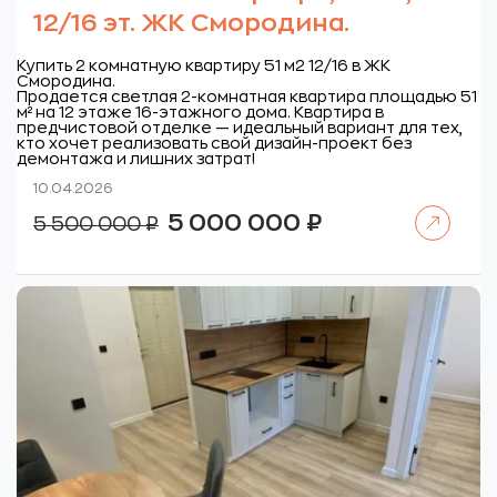
12/16 эт. ЖК Смородина.
Купить 2 комнатную квартиру 51 м2 12/16 в ЖК
Смородина.
Продается светлая 2-комнатная квартира площадью 51
м² на 12 этаже 16-этажного дома. Квартира в
предчистовой отделке — идеальный вариант для тех,
кто хочет реализовать свой дизайн-проект без
демонтажа и лишних затрат!
10.04.2026
Читать далее
Первоначальная
Текущая
5 000 000
₽
5 500 000
₽
цена
цена:
составляла
5
5
000
500
000 ₽.
000 ₽.