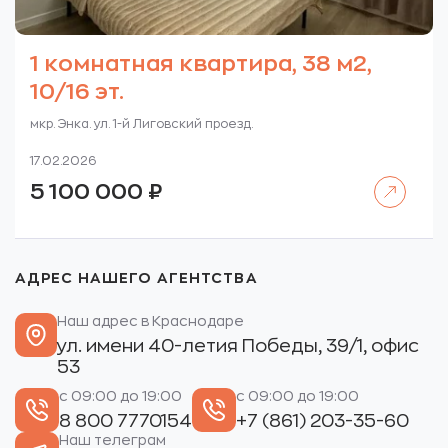
1 комнатная квартира, 38 м2,
10/16 эт.
мкр. Энка. ул. 1-й Лиговский проезд.
17.02.2026
Читать далее
5 100 000
₽
АДРЕС НАШЕГО АГЕНТСТВА
Наш адрес в Краснодаре
ул. имени 40-летия Победы, 39/1, офис
53
с 09:00 до 19:00
с 09:00 до 19:00
8 800 7770154
+7 (861) 203-35-60
Наш телеграм