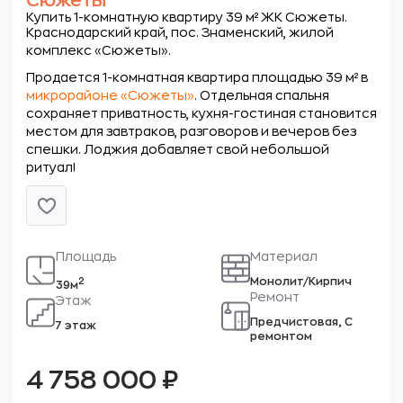
Сюжеты
Купить 1-комнатную квартиру 39 м² ЖК Сюжеты.
Краснодарский край, пос. Знаменский, жилой
комплекс «Сюжеты».
Продается 1-комнатная квартира площадью 39 м² в
микрорайоне «Сюжеты
»
. Отдельная спальня
сохраняет приватность, кухня-гостиная становится
местом для завтраков, разговоров и вечеров без
спешки. Лоджия добавляет свой небольшой
ритуал!
Площадь
Материал
Монолит/Кирпич
2
39м
Ремонт
Этаж
Предчистовая, С
7 этаж
ремонтом
4 758 000
₽