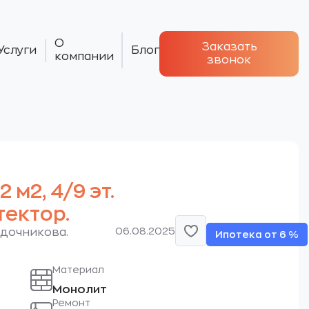
О
Заказать
Услуги
Блог
компании
звонок
2 м2, 4/9 эт.
ектор.
06.08.2025
Кадочникова.
Ипотека от 6 %
Материал
Монолит
Ремонт