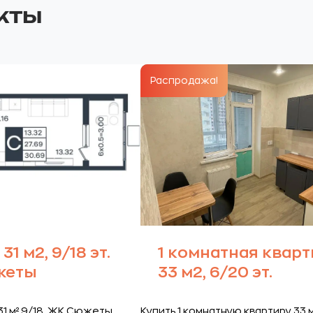
кты
Распродажа!
31 м2, 9/18 эт.
1 комнатная кварт
жеты
33 м2, 6/20 эт.
31 м² 9/18 ЖК Сюжеты.
Купить 1 комнатную квартиру 33 