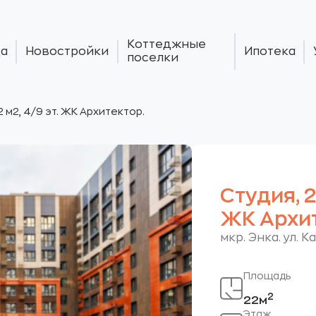
Коттеджные
а
Новостройки
Ипотека
поселки
2 м2, 4/9 эт. ЖК Архитектор.
Студия, 2
ЖК Архит
мкр. Энка. ул. 
Площадь
2
22м
Этаж