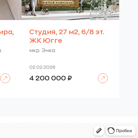
ира,
Студия, 27 м2, 6/8 эт.
ЖК Югге
.
мкр. Энка.
02.02.2026
Читать далее
Читать далее
4 200 000
₽