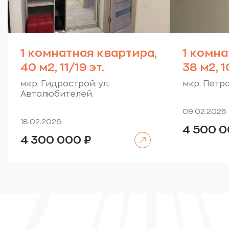
1 комнатная квартира,
1 комна
40 м2, 11/19 эт.
38 м2, 1
мкр. Гидрострой. ул.
мкр. Петр
Автолюбителей.
09.02.2026
18.02.2026
4 500 
Читать далее
4 300 000
₽