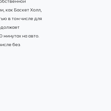
собственной
, как Баскет Холл,
тью в том числе для
родолжает
 минутах на авто.
числе без