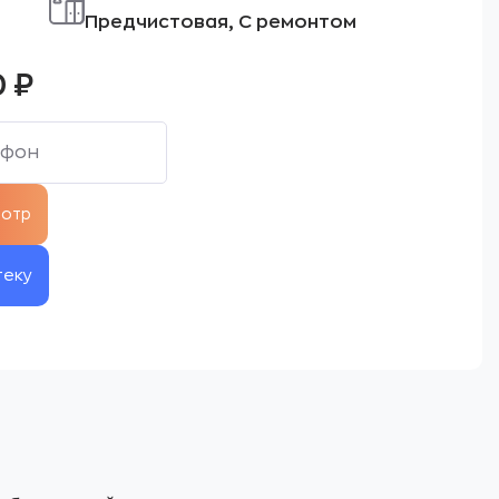
Предчистовая, С ремонтом
0
₽
теку