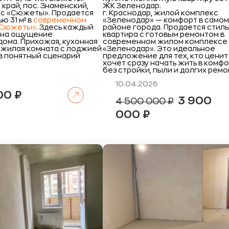
край, пос. Знаменский,
ЖК Зеленодар.
с «Сюжеты».
Продается
г. Краснодар, жилой комплекс
ю 31 м² в
современном
«Зеленодар» — комфорт в самом
«Сюжеты»
.
Здесь каждый
районе города. Продается стил
 на ощущение
квартира с готовым ремонтом в
дома. Прихожая, кухонная
современном жилом комплексе
и жилая комната с лоджией
«Зеленодар». Это идеальное
в понятный сценарий
предложение для тех, кто ценит
хочет сразу начать жить в комф
без стройки, пыли и долгих ремо
10.04.2026
Читать далее
000
₽
Первоначаль
3 900
4 500 000
₽
цена
Текущая
составляла
000
₽
цена:
4
3
500
900
000 ₽.
000 ₽.