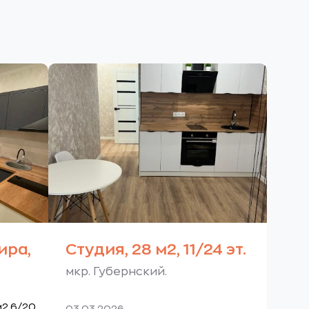
ира,
Студия, 28 м2, 11/24 эт.
мкр. Губернский.
м2 6/20