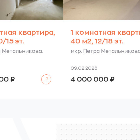
тная квартира,
1 комнатная кварт
0/15 эт.
40 м2, 12/18 эт.
а Метальникова.
мкр. Петра Метальникова
09.02.2026
Читать далее
000
₽
4 000 000
₽