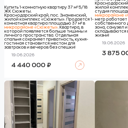
Краснодарский 
Купить 1-комнатную квартиру 37 м² 5/18
жилой комплек
ЖК Сюжеты.
студия площадь
Краснодарский край, пос. Знаменский,
микрорайоне 
жилой комплекс «Сюжеты».
Продается 1-
метр работает
комнатная квартира площадью 37 м² в
собственного 
микрорайоне «Сюжеты»
. Квартира, в
зона, санузел 
которой появляется больше тишины и
складываются 
личного пространства. Отдельная
жизни!
спальня сохраняет приватность, кухня-
19.06.2026
гостиная становится местом для
завтраков и вечеров без спешки!
3 875 
19.06.2026
Читать далее
4 440 000
₽