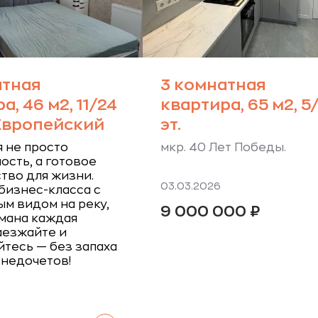
атная
3 комнатная
а, 46 м2, 11/24
квартира, 65 м2, 5
 Европейский
эт.
 не просто
мкр. 40 Лет Победы.
сть, а готовое
тво для жизни.
03.03.2026
бизнес-класса с
м видом на реку,
9 000 000
₽
мана каждая
аезжайте и
тесь — без запаха
 недочетов!
Читать далее