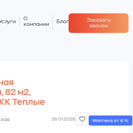
О
Заказать
Услуги
Блог
компании
звонок
ная
 82 м2,
. ЖК Теплые
26.01.2026
кая.
Ипотека от 6 %