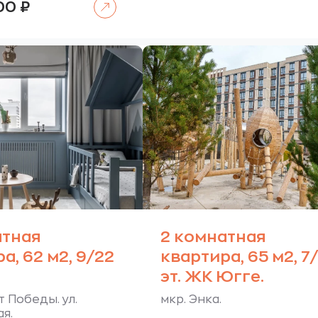
000
₽
атная
2 комнатная
а, 62 м2, 9/22
квартира, 65 м2, 7
эт. ЖК Югге.
т Победы. ул.
мкр. Энка.
я.