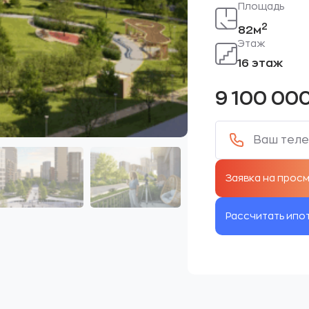
Площадь
2
82м
Этаж
16 этаж
9 100 00
Рассчитать ипо