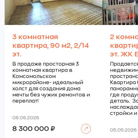
3 комнатная
2 комн
квартира, 90 м2, 2/14
квартир
эт.
эт. ЖК
В продаже просторная 3
Продается
комнатная квартира в
недвижимо
Комсомольском
пространс
микрорайоне- идеальный
Квартира 
холст для создания дома
панорамны
мечты без чужих ремонтов и
где проду
переплат!
деталь.
З
наслаждай
стройки и
08.06.2026
Читать далее
8 300 000
₽
05.05.2026