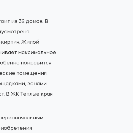
ит из 32 домов. В
едусмотрена
-кирпич. Жилой
ечивает максимальное
собенно понравится
ческие помещения.
лощадками, зонами
т. В ЖК Теплые края
 первоначальным
приобретения