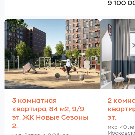
9 100 
3 комнатная
2 комн
квартира, 84 м2, 9/9
квартир
эт. ЖК Новые Сезоны
эт.
2.
мкр. 40 ле
Московска