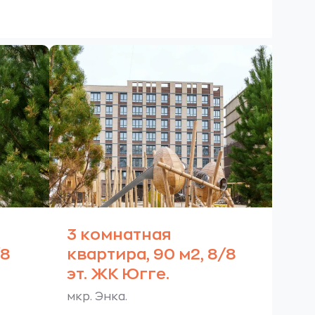
3 комнатная
/8
квартира, 90 м2, 8/8
эт. ЖК Югге.
мкр. Энка.