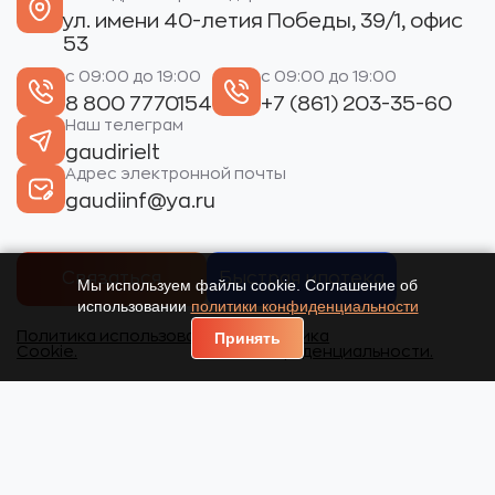
ул. имени 40-летия Победы, 39/1, офис
53
с 09:00 до 19:00
с 09:00 до 19:00
8 800 7770154
+7 (861) 203-35-60
Наш телеграм
gaudirielt
Адрес электронной почты
gaudiinf@ya.ru
Связаться
Быстрая ипотека
Мы используем файлы cookie. Соглашение об
использовании
политики конфиденциальности
Политика использования
Политика
Принять
Cookie.
конфиденциальности.