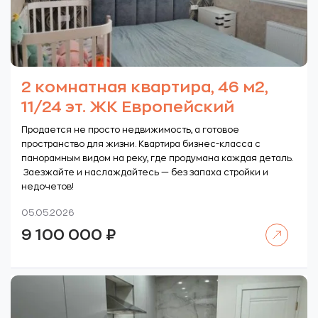
2 комнатная квартира, 46 м2,
11/24 эт. ЖК Европейский
Продается не просто недвижимость, а готовое
пространство для жизни. Квартира бизнес-класса с
панорамным видом на реку, где продумана каждая деталь.
Заезжайте и наслаждайтесь — без запаха стройки и
недочетов!
05.05.2026
Читать далее
9 100 000
₽