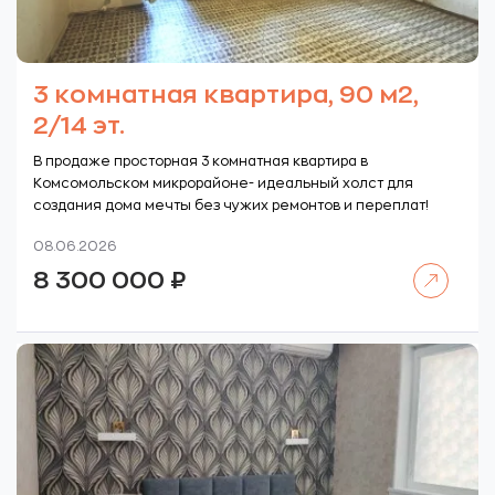
3 комнатная квартира, 90 м2,
2/14 эт.
В продаже просторная 3 комнатная квартира в
Комсомольском микрорайоне- идеальный холст для
создания дома мечты без чужих ремонтов и переплат!
08.06.2026
Читать далее
8 300 000
₽