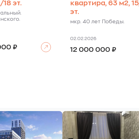
/18 эт.
квартира, 63 м2, 15
эт.
альный.
нского.
мкр. 40 лет Победы.
02.02.2026
Читать далее
 000
₽
12 000 000
₽