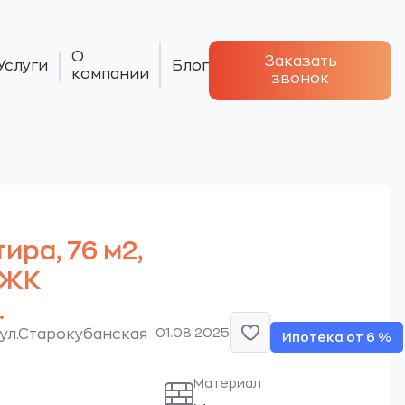
О
Заказать
Услуги
Блог
компании
звонок
тира, 76 м2,
 ЖК
.
01.08.2025
ул.Старокубанская
Ипотека от 6 %
Материал