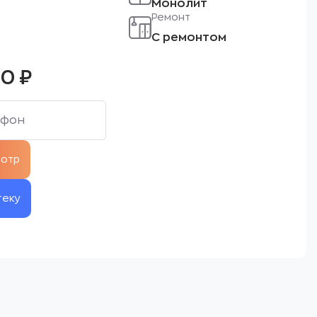
Монолит
Ремонт
С ремонтом
00
₽
теку