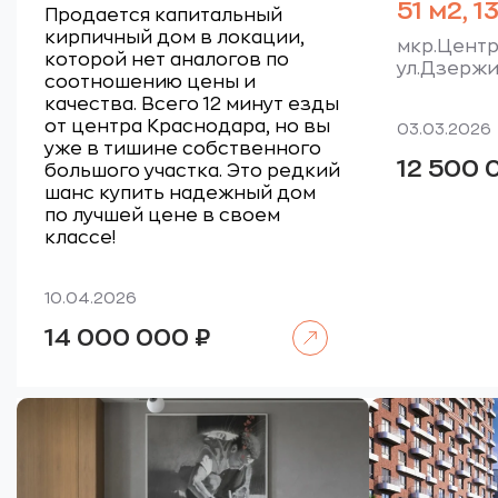
51 м2, 13
Продается капитальный
кирпичный дом в локации,
мкр.Центр
которой нет аналогов по
ул.Дзержи
соотношению цены и
качества. Всего 12 минут езды
от центра Краснодара, но вы
03.03.2026
уже в тишине собственного
12 500
большого участка. Это редкий
шанс купить надежный дом
по лучшей цене в своем
классе!
10.04.2026
Читать далее
14 000 000
₽