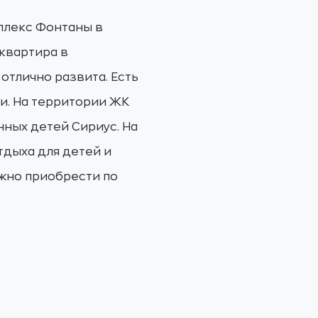
плекс Фонтаны в
квартира в
отлично развита. Есть
и. На территории ЖК
нных детей Сириус. На
тдыха для детей и
жно приобрести по