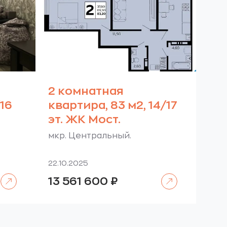
2 комнатная
/16
квартира, 83 м2, 14/17
эт. ЖК Мост.
мкр. Центральный.
22.10.2025
Читать далее
Читать далее
13 561 600
₽