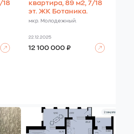
/18
квартира, 89 м2, 7/18
эт. ЖК Ботаника.
мкр. Молодежный.
22.12.2025
Читать далее
Читать далее
12 100 000
₽