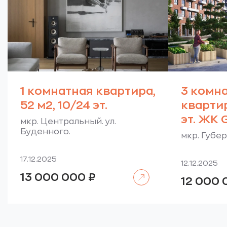
1 комнатная квартира,
3 комн
52 м2, 10/24 эт.
квартира
эт. ЖК 
мкр. Центральный. ул.
Буденного.
мкр. Губе
17.12.2025
12.12.2025
Читать далее
13 000 000
₽
12 000