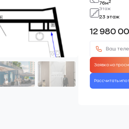
2
76м
Этаж
23 этаж
12 980 0
Рассчитать ипо