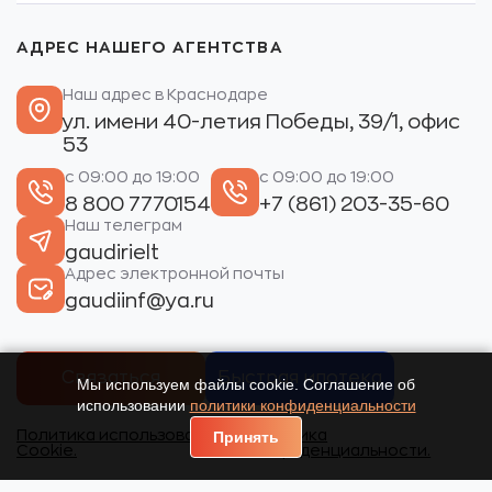
АДРЕС НАШЕГО АГЕНТСТВА
Наш адрес в Краснодаре
ул. имени 40-летия Победы, 39/1, офис
53
с 09:00 до 19:00
с 09:00 до 19:00
8 800 7770154
+7 (861) 203-35-60
Наш телеграм
gaudirielt
Адрес электронной почты
gaudiinf@ya.ru
Связаться
Быстрая ипотека
Мы используем файлы cookie. Соглашение об
использовании
политики конфиденциальности
Политика использования
Политика
Принять
Cookie.
конфиденциальности.