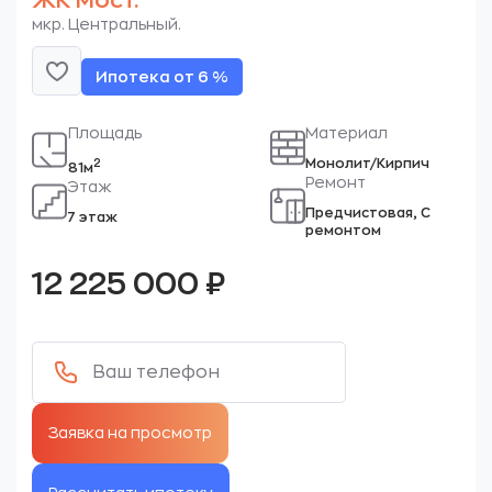
ЖК Мост.
мкр. Центральный.
Ипотека от 6 %
Площадь
Материал
Монолит/Кирпич
2
81м
Ремонт
Этаж
Предчистовая, С
7 этаж
ремонтом
12 225 000
₽