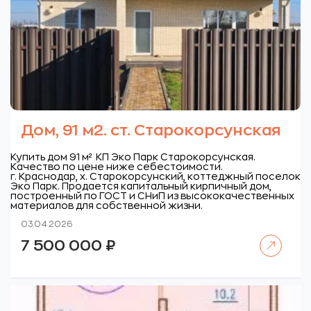
Дом, 91 м2. ст. Старокорсунская
Купить дом 91 м² КП Эко Парк Старокорсунская.
Качество по цене ниже себестоимости.
г. Краснодар, х. Старокорсунский, коттеджный поселок
Эко Парк.
Продается капитальный кирпичный дом,
построенный по ГОСТ и СНиП из высококачественных
материалов для собственной жизни.
03.04.2026
Читать далее
7 500 000
₽