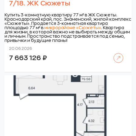
7/18. ЖК Сюжеты
Купить 3-комнатную квартиру 77 м² в ЖК Сюжеты.
Краснодарский край, пос. Знаменский, жилой комплекс
«Сюжеты».
Продается 3-комнатная квартира
площадью 77 м² в
микрорайоне «Сюжеты»
. Квартира
для жизни, в которой важно не выбирать между общим
и личным. Пространство подстраивается под семью,
привычки и будущие планы!
20.06.2026
Читать далее
7 663 126
₽