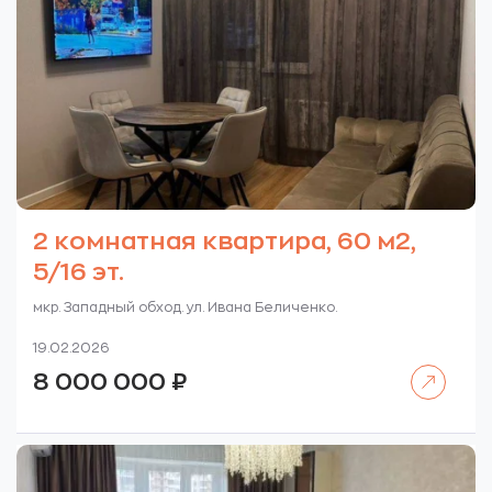
2 комнатная квартира, 60 м2,
5/16 эт.
мкр. Западный обход. ул. Ивана Беличенко.
19.02.2026
Читать далее
8 000 000
₽