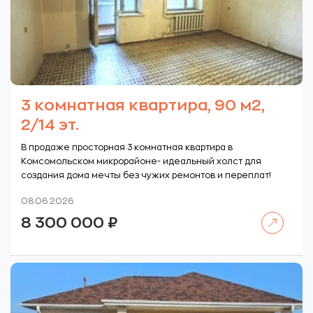
3 комнатная квартира, 90 м2,
2/14 эт.
В продаже просторная 3 комнатная квартира в
Комсомольском микрорайоне- идеальный холст для
создания дома мечты без чужих ремонтов и переплат!
08.06.2026
Читать далее
8 300 000
₽