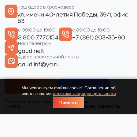
Наш адрес в Краснодаре
ул. имени 40-летия Победы, 39/1, офис
53
с 09:00 до 19:00
с 09:00 до 19:00
8 800 7770154
+7 (861) 203-35-60
Наш телеграм
gaudirielt
Адрес электронной почты
gaudiinf@ya.ru
Связаться
Быстрая ипотека
Мы используем файлы cookie. Соглашение об
использовании
политики конфиденциальности
Политика использования
Политика
Принять
Cookie.
конфиденциальности.