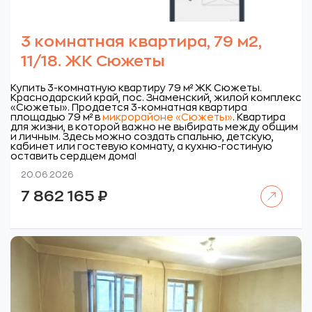
3 комнатная квартира, 79 м2,
11/18. ЖК Сюжеты
Купить 3-комнатную квартиру 79 м² ЖК Сюжеты.
Краснодарский край, пос. Знаменский, жилой комплекс
«Сюжеты».
Продается 3-комнатная квартира
площадью 79 м² в
микрорайоне «Сюжеты»
. Квартира
для жизни, в которой важно не выбирать между общим
и личным. Здесь можно создать спальню, детскую,
кабинет или гостевую комнату, а кухню-гостиную
оставить сердцем дома!
20.06.2026
Читать далее
7 862 165
₽