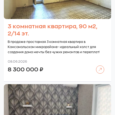
3 комнатная квартира, 90 м2,
2/14 эт.
В продаже просторная 3 комнатная квартира в
Комсомольском микрорайоне- идеальный холст для
создания дома мечты без чужих ремонтов и переплат!
08.06.2026
Читать далее
8 300 000
₽