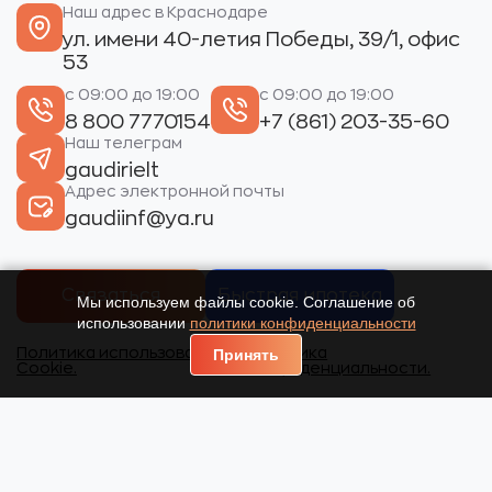
Наш адрес в Краснодаре
ул. имени 40-летия Победы, 39/1, офис
53
с 09:00 до 19:00
с 09:00 до 19:00
8 800 7770154
+7 (861) 203-35-60
Наш телеграм
gaudirielt
Адрес электронной почты
gaudiinf@ya.ru
Связаться
Быстрая ипотека
Мы используем файлы cookie. Соглашение об
использовании
политики конфиденциальности
Политика использования
Политика
Принять
Cookie.
конфиденциальности.