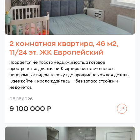
2 комнатная квартира, 46 м2,
11/24 эт. ЖК Европейский
Продается не просто недвижимость, а готовое
пространство для жизни. Квартира бизнес-класса с
панорамным видом на реку, где продумана каждая деталь.
Заезжайте и наслаждайтесь — без запаха стройки и
недочетов!
05.05.2026
Читать далее
9 100 000
₽