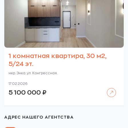
1 комнатная квартира, 30 м2,
5/24 эт.
мкр. Энка. ул. Конгрессная.
17.02.2026
Читать далее
5 100 000
₽
АДРЕС НАШЕГО АГЕНТСТВА