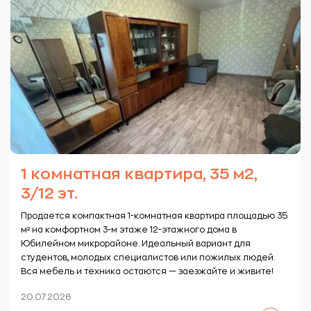
1 комнатная квартира, 35 м2,
3/12 эт.
Продается компактная 1-комнатная квартира площадью 35
м² на комфортном 3-м этаже 12-этажного дома в
Юбилейном микрорайоне. Идеальный вариант для
студентов, молодых специалистов или пожилых людей.
Вся мебель и техника остаются — заезжайте и живите!
20.07.2026
Читать далее