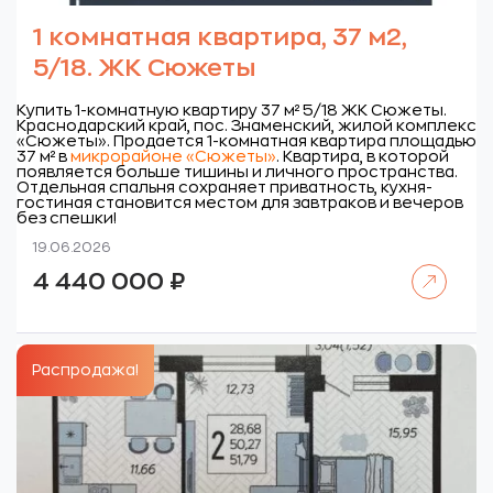
1 комнатная квартира, 37 м2,
5/18. ЖК Сюжеты
Купить 1-комнатную квартиру 37 м² 5/18 ЖК Сюжеты.
Краснодарский край, пос. Знаменский, жилой комплекс
«Сюжеты».
Продается 1-комнатная квартира площадью
37 м² в
микрорайоне «Сюжеты»
. Квартира, в которой
появляется больше тишины и личного пространства.
Отдельная спальня сохраняет приватность, кухня-
гостиная становится местом для завтраков и вечеров
без спешки!
19.06.2026
Читать далее
4 440 000
₽
Распродажа!