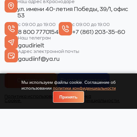
Наш адрес в Краснодаре
ул. имени 40-летия Победы, 39/1, офис
53
с 09:00 до 19:00
с 09:00 до 19:00
8 800 7770154
+7 (861) 203-35-60
Наш телеграм
gaudirielt
Адрес электронной почты
gaudiinf@ya.ru
Связаться
Быстрая ипотека
Мы используем файлы cookie. Соглашение об
использовании
политики конфиденциальности
Политика использования
Политика
Принять
Cookie.
конфиденциальности.