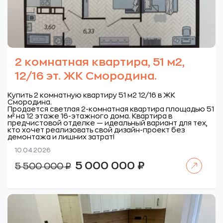
2 комнатная квартира, 51 м2,
12/16 эт. ЖК Смородина.
Купить 2 комнатную квартиру 51 м2 12/16 в ЖК
Смородина.
Продается светлая 2-комнатная квартира площадью 51
м² на 12 этаже 16-этажного дома. Квартира в
предчистовой отделке — идеальный вариант для тех,
кто хочет реализовать свой дизайн-проект без
демонтажа и лишних затрат!
10.04.2026
Читать далее
Первоначальная
Текущая
5 000 000
₽
5 500 000
₽
цена
цена:
составляла
5
5
000
500
000 ₽.
000 ₽.