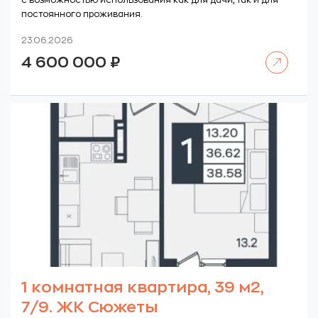
с возможностью использования как для дачи, так и для
постоянного проживания.
23.06.2026
Читать далее
4 600 000
₽
1 комнатная квартира, 39 м2,
7/9. ЖК Сюжеты