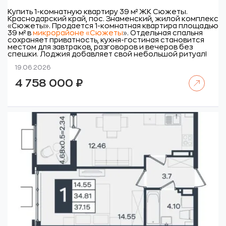
Купить 1-комнатную квартиру 39 м² ЖК Сюжеты.
Краснодарский край, пос. Знаменский, жилой комплекс
«Сюжеты».
Продается 1-комнатная квартира площадью
39 м² в
микрорайоне «Сюжеты
»
. Отдельная спальня
сохраняет приватность, кухня-гостиная становится
местом для завтраков, разговоров и вечеров без
спешки. Лоджия добавляет свой небольшой ритуал!
19.06.2026
Читать далее
4 758 000
₽