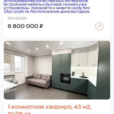
использованием качественных материалов.
Встроенная мебель и бытовая техника уже
установлены. Заезжайте и живите сразу без
обустройств. Расположение дома выгодное.
09.03.2026
Читать далее
6 800 000
₽
1 комнатная кварира, 43 м2,