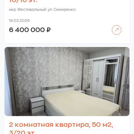
10/16 эт.
мкр. Фестивальный. ул. Симиренко.
19.02.2026
Читать далее
6 400 000
₽
2 комнатная квартира, 50 м2,
3/20 эт.