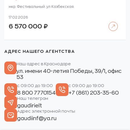
мкр. Фестивальный. ул Казбекская.
17.02.2026
Читать далее
6 570 000
₽
АДРЕС НАШЕГО АГЕНТСТВА
Наш адрес в Краснодаре
ул. имени 40-летия Победы, 39/1, офис
53
с 09:00 до 19:00
с 09:00 до 19:00
8 800 7770154
+7 (861) 203-35-60
Наш телеграм
gaudirielt
Адрес электронной почты
gaudiinf@ya.ru