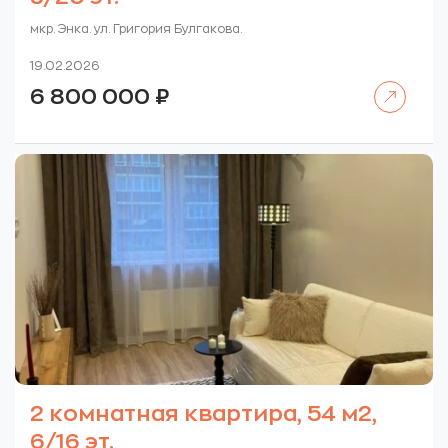
мкр. Энка. ул. Григория Булгакова.
19.02.2026
Читать далее
6 800 000
₽
2 комнатная квартира, 54 м2,
6/16 эт.