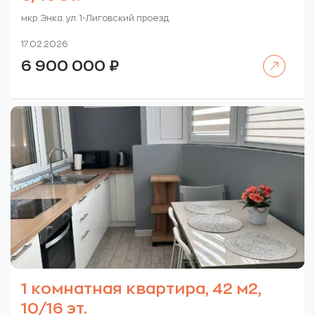
мкр. Энка. ул. 1-Лиговский проезд.
17.02.2026
Читать далее
6 900 000
₽
1 комнатная квартира, 42 м2,
10/16 эт.