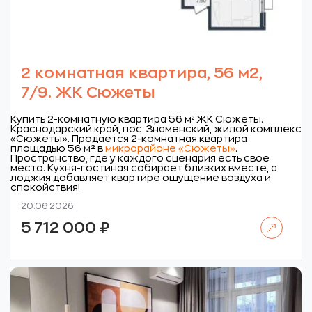
2 комнатная квартира, 56 м2,
7/9. ЖК Сюжеты
Купить 2-комнатную квартира 56 м² ЖК Сюжеты.
Краснодарский край, пос. Знаменский, жилой комплекс
«Сюжеты».
Продается 2-комнатная квартира
площадью 56 м
²
в
микрорайоне «Сюжеты»
.
Пространство, где у каждого сценария есть свое
место. Кухня-гостиная собирает близких вместе, а
лоджия добавляет квартире ощущение воздуха и
спокойствия!
20.06.2026
Читать далее
5 712 000
₽