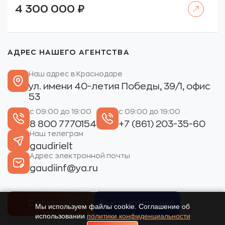
Читать далее
4 300 000
₽
АДРЕС НАШЕГО АГЕНТСТВА
Наш адрес в Краснодаре
ул. имени 40-летия Победы, 39/1, офис
53
с 09:00 до 19:00
с 09:00 до 19:00
8 800 7770154
+7 (861) 203-35-60
Наш телеграм
gaudirielt
Адрес электронной почты
gaudiinf@ya.ru
Связаться
Быстрая ипотека
Мы используем файлы cookie. Соглашение об
использовании
политики конфиденциальности