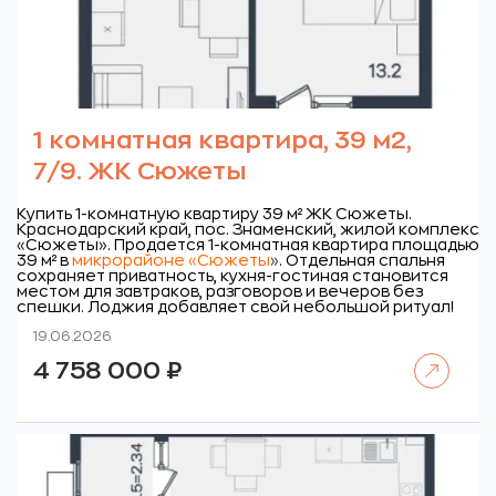
1 комнатная квартира, 39 м2,
7/9. ЖК Сюжеты
Купить 1-комнатную квартиру 39 м² ЖК Сюжеты.
Краснодарский край, пос. Знаменский, жилой комплекс
«Сюжеты».
Продается 1-комнатная квартира площадью
39 м² в
микрорайоне «Сюжеты
»
. Отдельная спальня
сохраняет приватность, кухня-гостиная становится
местом для завтраков, разговоров и вечеров без
спешки. Лоджия добавляет свой небольшой ритуал!
19.06.2026
Читать далее
4 758 000
₽