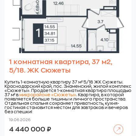
1 комнатная квартира, 37 м2,
5/18. ЖК Сюжеты
Купить 1-комнатную квартиру 37 м² 5/18 ЖК Сюжеты.
Краснодарский край, пос. Знаменский, жилой комплекс
«Сюжеты».
Продается 1-комнатная квартира площадью
37 м² в
микрорайоне «Сюжеты»
. Квартира, в которой
появляется больше тишины и личного пространства.
Отдельная спальня сохраняет приватность, кухня-
гостиная становится местом для завтраков и вечеров
без спешки!
19.06.2026
Читать далее
4 440 000
₽