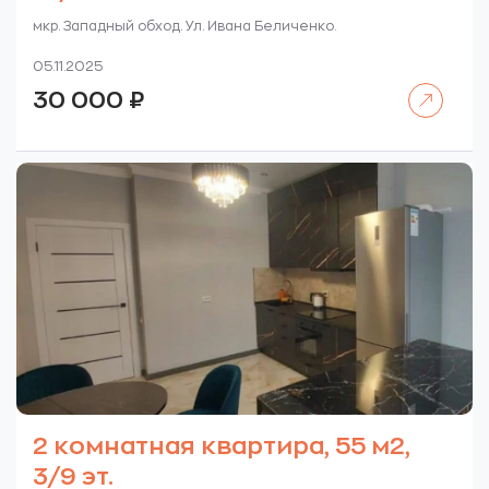
мкр. Западный обход. Ул. Ивана Беличенко.
05.11.2025
Читать далее
30 000
₽
2 комнатная квартира, 55 м2,
3/9 эт.