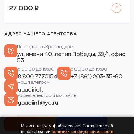
Читать далее
27 000
₽
АДРЕС НАШЕГО АГЕНТСТВА
Наш адрес в Краснодаре
ул. имени 40-летия Победы, 39/1, офис
53
с 09:00 до 19:00
с 09:00 до 19:00
8 800 7770154
+7 (861) 203-35-60
Наш телеграм
gaudirielt
Адрес электронной почты
gaudiinf@ya.ru
Связаться
Быстрая ипотека
Мы используем файлы cookie. Соглашение об
использовании
политики конфиденциальности