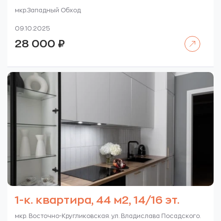
мкр.Западный Обход
09.10.2025
Читать далее
28 000
₽
1-к. квартира, 44 м2, 14/16 эт.
мкр. Восточно-Кругликовская. ул. Владислава Посадского.