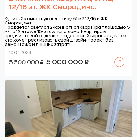
12/16 эт. ЖК Смородина.
Купить 2 комнатную квартиру 51 м2 12/16 в ЖК
Смородина.
Продается светлая 2-комнатная квартира площадью 51
м² на 12 этаже 16-этажного дома. Квартира в
предчистовой отделке — идеальный вариант для тех,
кто хочет реализовать свой дизайн-проект без
демонтажа и лишних затрат!
10.04.2026
Читать далее
Первоначальная
Текущая
5 000 000
₽
5 500 000
₽
цена
цена:
составляла
5
5
000
500
000 ₽.
000 ₽.