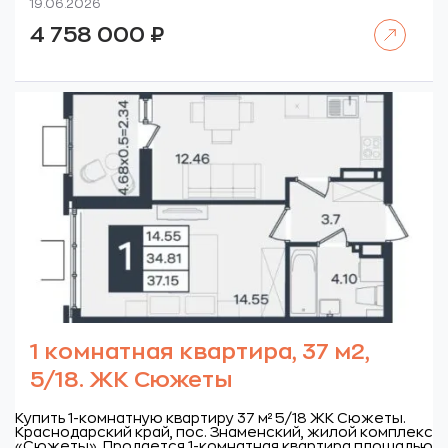
19.06.2026
Читать далее
4 758 000
₽
1 комнатная квартира, 37 м2,
5/18. ЖК Сюжеты
Купить 1-комнатную квартиру 37 м² 5/18 ЖК Сюжеты.
Краснодарский край, пос. Знаменский, жилой комплекс
«Сюжеты».
Продается 1-комнатная квартира площадью