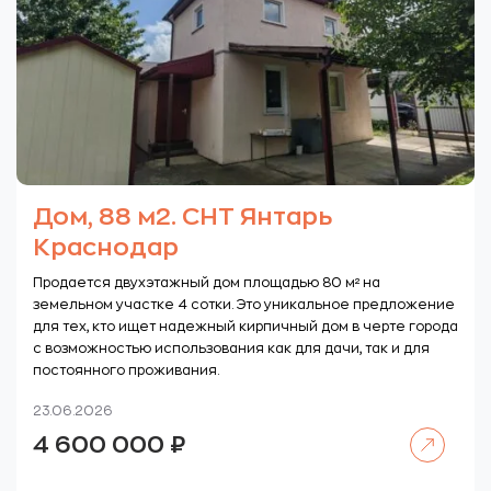
Дом, 88 м2. СНТ Янтарь
Краснодар
Продается двухэтажный дом площадью 80 м² на
земельном участке 4 сотки. Это уникальное предложение
для тех, кто ищет надежный кирпичный дом в черте города
с возможностью использования как для дачи, так и для
постоянного проживания.
23.06.2026
Читать далее
4 600 000
₽