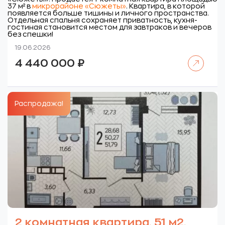
37 м² в
микрорайоне «Сюжеты»
. Квартира, в которой
появляется больше тишины и личного пространства.
Отдельная спальня сохраняет приватность, кухня-
гостиная становится местом для завтраков и вечеров
без спешки!
19.06.2026
Читать далее
4 440 000
₽
Распродажа!
2 комнатная квартира, 51 м2,