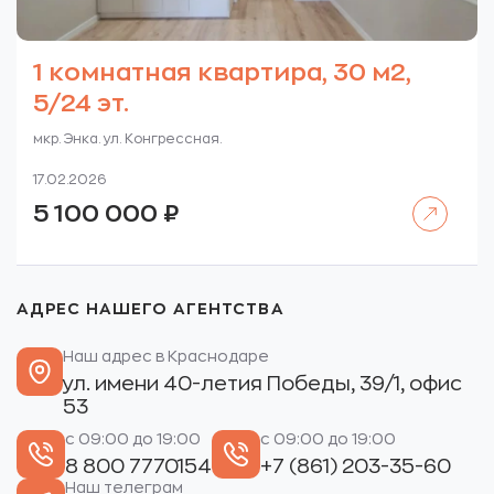
1 комнатная квартира, 30 м2,
5/24 эт.
мкр. Энка. ул. Конгрессная.
17.02.2026
Читать далее
5 100 000
₽
АДРЕС НАШЕГО АГЕНТСТВА
Наш адрес в Краснодаре
ул. имени 40-летия Победы, 39/1, офис
53
с 09:00 до 19:00
с 09:00 до 19:00
8 800 7770154
+7 (861) 203-35-60
Наш телеграм