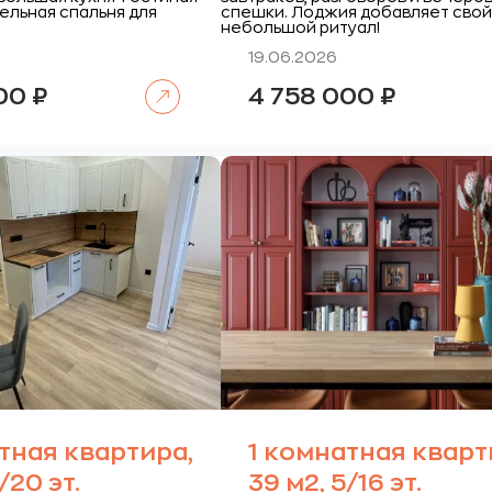
дельная спальня для
спешки. Лоджия добавляет сво
небольшой ритуал!
19.06.2026
Читать далее
000
₽
4 758 000
₽
тная квартира,
1 комнатная кварт
/20 эт.
39 м2, 5/16 эт.