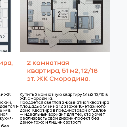
ира,
2 комнатная
квартира, 51 м2, 12/16
эт. ЖК Смородина.
м² ЖК
Купить 2 комнатную квартиру 51 м2 12/16 в
ЖК Смородина.
нский,
Продается светлая 2-комнатная квартира
дается 1-
площадью 51 м² на 12 этаже 16-этажного
 м² в
дома. Квартира в предчистовой отделке
ьная
— идеальный вариант для тех, кто хочет
кухня-
реализовать свой дизайн-проект без
я
демонтажа и лишних затрат!
 без