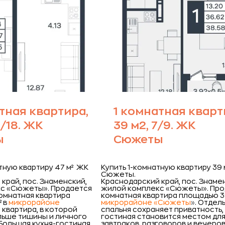
тная квартира,
1 комнатная кварт
1/18. ЖК
39 м2, 7/9. ЖК
ы
Сюжеты
тную квартиру 47 м² ЖК
Купить 1-комнатную квартиру 39 
Сюжеты.
край, пос. Знаменский,
Краснодарский край, пос. Знаме
с «Сюжеты».
Продается
жилой комплекс «Сюжеты».
Про
омнатная квартира
комнатная квартира площадью 39
 в
микрорайоне
микрорайоне «Сюжеты
»
. Отдел
о квартира, в которой
спальня сохраняет приватность, 
льше тишины и личного
гостиная становится местом дл
Большая кухня-гостиная
завтраков, разговоров и вечеров