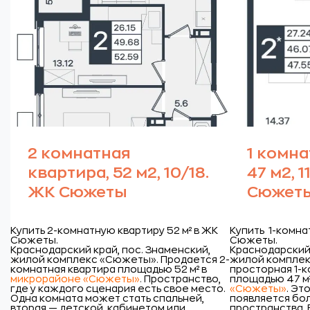
2 комнатная
1 комна
квартира, 52 м2, 10/18.
47 м2, 1
ЖК Сюжеты
Сюжет
Купить 2-комнатную квартиру 52 м² в ЖК
Купить 1-комна
Сюжеты.
Сюжеты.
Краснодарский край, пос. Знаменский,
Краснодарский 
жилой комплекс «Сюжеты».
Продается 2-
жилой комплек
комнатная квартира площадью 52 м² в
просторная 1-к
микрорайоне «Сюжеты»
.
Пространство,
площадью 47 м²
где у каждого сценария есть свое место.
«Сюжеты»
. Эт
Одна комната может стать спальней,
появляется бо
вторая — детской, кабинетом или
пространства. 