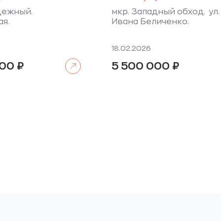
дежный.
мкр. Западный обход. ул.
ая.
Ивана Беличенко.
18.02.2026
Читать далее
000
₽
5 500 000
₽