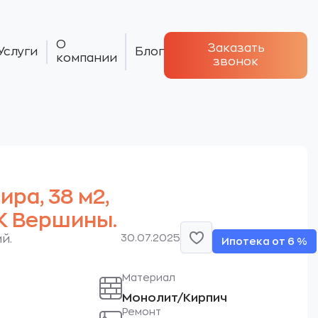
О
Заказать
Услуги
Блог
компании
звонок
тира, 38 м2,
ЖК Вершины.
30.07.2025
й.
Ипотека от 6 %
Материал
Монолит/Кирпич
Ремонт