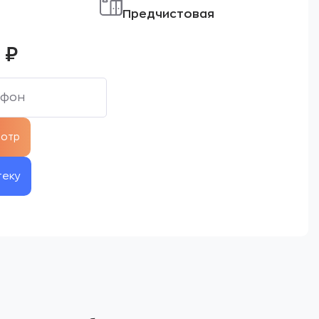
Предчистовая
0
₽
теку