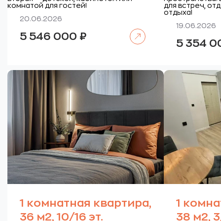
комнатой для гостей!
для встреч, от
отдыха!
20.06.2026
19.06.2026
Читать далее
5 546 000
₽
5 354 
1 комнатная квартира,
1 комна
36 м2, 10/16 эт.
38 м2, 3