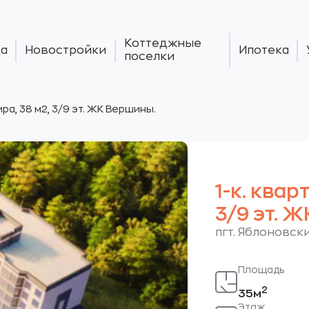
Коттеджные
а
Новостройки
Ипотека
поселки
тира, 38 м2, 3/9 эт. ЖК Вершины.
1-к. квар
3/9 эт. 
пгт. Яблоновски
Площадь
2
35м
Этаж