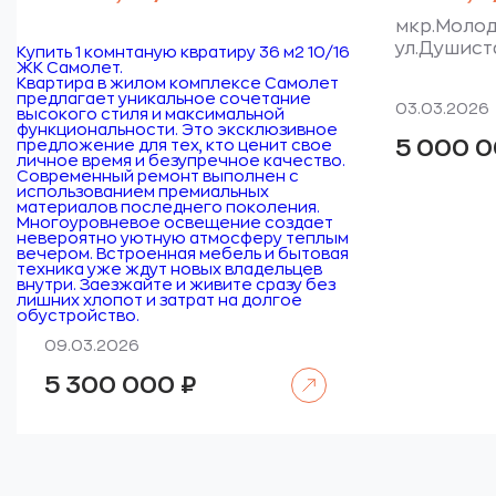
мкр.Моло
ул.Душист
Купить 1 комнтаную квратиру 36 м2 10/16
ЖК Самолет.
Квартира в жилом комплексе Самолет
предлагает уникальное сочетание
03.03.2026
высокого стиля и максимальной
функциональности. Это эксклюзивное
5 000 
предложение для тех, кто ценит свое
личное время и безупречное качество.
Современный ремонт выполнен с
использованием премиальных
материалов последнего поколения.
Многоуровневое освещение создает
невероятно уютную атмосферу теплым
вечером. Встроенная мебель и бытовая
техника уже ждут новых владельцев
внутри. Заезжайте и живите сразу без
лишних хлопот и затрат на долгое
обустройство.
09.03.2026
Читать далее
5 300 000
₽