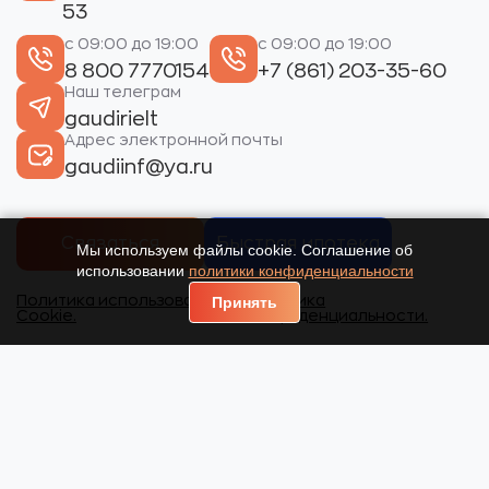
53
с 09:00 до 19:00
с 09:00 до 19:00
8 800 7770154
+7 (861) 203-35-60
Наш телеграм
gaudirielt
Адрес электронной почты
gaudiinf@ya.ru
Связаться
Быстрая ипотека
Мы используем файлы cookie. Соглашение об
использовании
политики конфиденциальности
Политика использования
Политика
Принять
Cookie.
конфиденциальности.