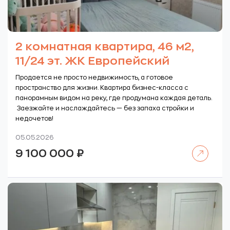
2 комнатная квартира, 46 м2,
11/24 эт. ЖК Европейский
Продается не просто недвижимость, а готовое
пространство для жизни. Квартира бизнес-класса с
панорамным видом на реку, где продумана каждая деталь.
Заезжайте и наслаждайтесь — без запаха стройки и
недочетов!
05.05.2026
Читать далее
9 100 000
₽