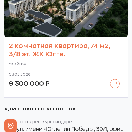
2 комнатная квартира, 74 м2,
3/8 эт. ЖК Югге.
мкр. Энка.
03.02.2026
Читать далее
9 300 000
₽
АДРЕС НАШЕГО АГЕНТСТВА
Наш адрес в Краснодаре
ул. имени 40-летия Победы, 39/1, офис