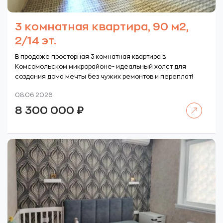
3 комнатная квартира, 90 м2,
2/14 эт.
В продаже просторная 3 комнатная квартира в
Комсомольском микрорайоне- идеальный холст для
создания дома мечты без чужих ремонтов и переплат!
08.06.2026
Читать далее
8 300 000
₽