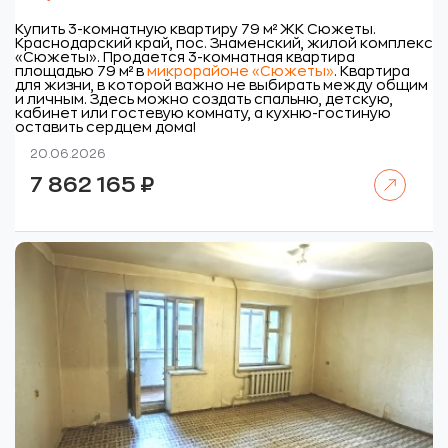
Купить 3-комнатную квартиру 79 м² ЖК Сюжеты.
Краснодарский край, пос. Знаменский, жилой комплекс
«Сюжеты».
Продается 3-комнатная квартира
площадью 79 м² в
микрорайоне «Сюжеты»
. Квартира
для жизни, в которой важно не выбирать между общим
и личным. Здесь можно создать спальню, детскую,
кабинет или гостевую комнату, а кухню-гостиную
оставить сердцем дома!
20.06.2026
Читать далее
7 862 165
₽