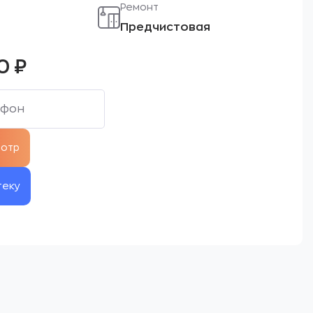
Ремонт
Предчистовая
00
₽
теку