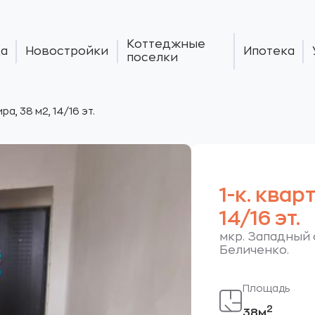
Коттеджные
а
Новостройки
Ипотека
поселки
ира, 38 м2, 14/16 эт.
1-к. квар
14/16 эт.
мкр. Западный 
Беличенко.
Площадь
2
38м