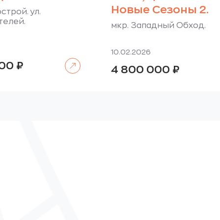
Новые Сезоны 2.
строй. ул.
телей.
мкр. Западный Обход.
10.02.2026
Читать далее
000
₽
4 800 000
₽