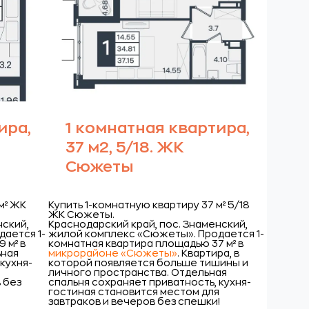
ира,
1 комнатная квартира,
37 м2, 5/18. ЖК
Сюжеты
м² ЖК
Купить 1-комнатную квартиру 37 м² 5/18
ЖК Сюжеты.
нский,
Краснодарский край, пос. Знаменский,
дается 1-
жилой комплекс «Сюжеты».
Продается 1-
 м² в
комнатная квартира площадью 37 м² в
ьная
микрорайоне «Сюжеты»
. Квартира, в
кухня-
которой появляется больше тишины и
я
личного пространства. Отдельная
 без
спальня сохраняет приватность, кухня-
й
гостиная становится местом для
завтраков и вечеров без спешки!