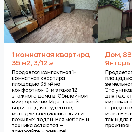
1 комнатная квартира,
Дом, 88
35 м2, 3/12 эт.
Янтарь
Продается компактная 1-
Продаетс
комнатная квартира
площадью 
площадью 35 м² на
земельном
комфортном 3-м этаже 12-
Это уник
этажного дома в Юбилейном
для тех, 
микрорайоне. Идеальный
кирпичный
вариант для студентов,
города с
молодых специалистов или
использов
пожилых людей. Вся мебель и
так и для
техника остаются —
проживан
заезжайте и живите!