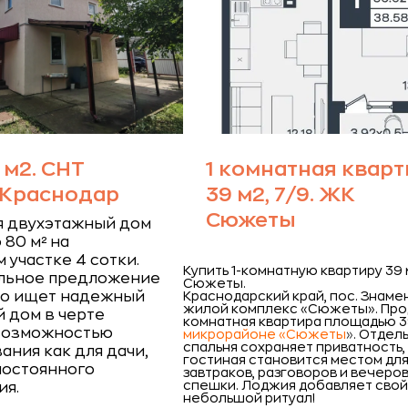
 м2. СНТ
1 комнатная кварт
 Краснодар
39 м2, 7/9. ЖК
Сюжеты
я двухэтажный дом
80 м² на
 участке 4 сотки.
Купить 1-комнатную квартиру 39 
альное предложение
Сюжеты.
кто ищет надежный
Краснодарский край, пос. Знаме
жилой комплекс «Сюжеты».
Про
 дом в черте
комнатная квартира площадью 39
 возможностью
микрорайоне «Сюжеты
»
. Отдел
спальня сохраняет приватность, 
ания как для дачи,
гостиная становится местом дл
 постоянного
завтраков, разговоров и вечеров
спешки. Лоджия добавляет сво
ия.
небольшой ритуал!