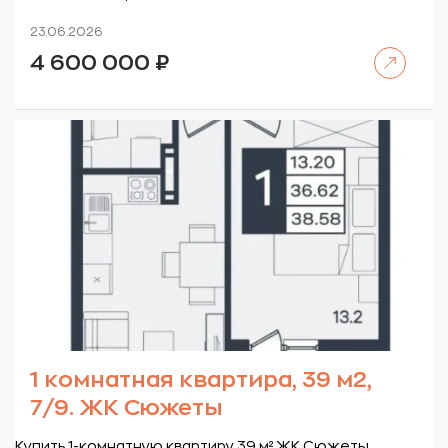
23.06.2026
Читать далее
4 600 000
₽
1 комнатная квартира, 39 м2,
7/9. ЖК Сюжеты
Купить 1-комнатную квартиру 39 м² ЖК Сюжеты.