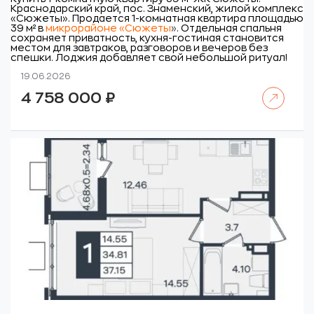
Краснодарский край, пос. Знаменский, жилой комплекс
«Сюжеты».
Продается 1-комнатная квартира площадью
39 м² в
микрорайоне «Сюжеты
»
. Отдельная спальня
сохраняет приватность, кухня-гостиная становится
местом для завтраков, разговоров и вечеров без
спешки. Лоджия добавляет свой небольшой ритуал!
19.06.2026
Читать далее
4 758 000
₽