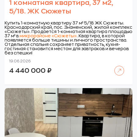
1 комнатная квартира, 37 м2,
5/18. ЖК Сюжеты
Купить 1-комнатную квартиру 37 м² 5/18 ЖК Сюжеты.
Краснодарский край, пос. Знаменский, жилой комплекс
«Сюжеты».
Продается 1-комнатная квартира площадью
37 м² в
микрорайоне «Сюжеты»
. Квартира, в которой
появляется больше тишины и личного пространства.
Отдельная спальня сохраняет приватность, кухня-
гостиная становится местом для завтраков и вечеров
без спешки!
19.06.2026
Читать далее
4 440 000
₽