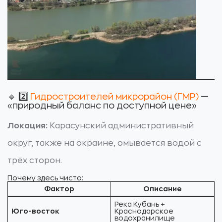
🔹 2️⃣
Гидростроителей микрорайон (ГМР)
—
«природный баланс по доступной цене»
Локация:
Карасунский административный
округ, также на окраине, омывается водой с
трёх сторон.
Почему здесь чисто:
Фактор
Описание
Река Кубань +
Юго-восток
Краснодарское
водохранилище