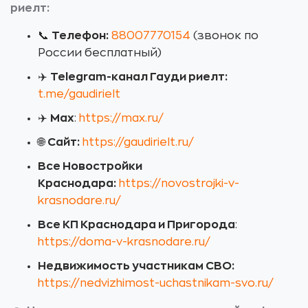
риелт:
📞
Телефон:
88007770154
(звонок по
России бесплатный)
✈️
Telegram-канал Гауди риелт:
t.me/gaudirielt
✈️
Max
:
https://max.ru/
🌐
Сайт:
https://gaudirielt.ru/
Все Новостройки
Краснодара:
https://novostrojki-v-
krasnodare.ru/
Все КП Краснодара и Пригорода
:
https://doma-v-krasnodare.ru/
Недвижимость участникам СВО:
https://nedvizhimost-uchastnikam-svo.ru/