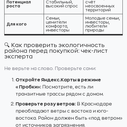
Потенциал
Стабильный,
счёт
роста
высокий спрос
неосвоенных
территорий
Семьи,
Молодые семьи,
ценители
инвесторы,
Для кого
комфорта,
любители
инвесторы
природы
🔍 Как проверить экологичность
района перед покупкой: чек-лист
эксперта
Не верьте на слово. Проверьте сами:
Откройте Яндекс.Карты в режиме
«Пробки»:
Посмотрите, есть ли
транзитные трассы рядом с домом.
Проверьте розу ветров:
В Краснодаре
преобладают ветры с востока и юго-
востока. Район должен быть «под ветром»
от источников загрязнения.