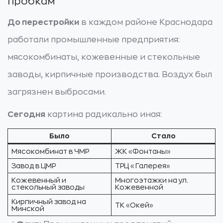
пробкам
До перестройки
в каждом районе Краснодара
работали промышленные предприятия:
мясокомбинаты, кожевенные и стекольные
заводы, кирпичные производства. Воздух был
загрязнен выбросами.
Сегодня
картина радикально иная:
Было
Стало
Мясокомбинат в ЧМР
ЖК «Фонтаны»
Завод в ЦМР
ТРЦ «Галерея»
Кожевенный и
Многоэтажки на ул.
стекольный заводы
Кожевенной
Кирпичный завод на
ТК «Окей»
Минской