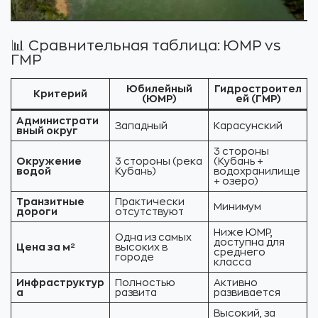
📊 Сравнительная таблица: ЮМР vs
ГМР
Юбилейный
Гидростроител
Критерий
(ЮМР)
ей (ГМР)
Администрати
Западный
Карасунский
вный округ
3 стороны
Окружение
3 стороны (река
(Кубань +
водой
Кубань)
водохранилище
+ озеро)
Транзитные
Практически
Минимум
дороги
отсутствуют
Ниже ЮМР,
Одна из самых
доступна для
Цена за м²
высоких в
среднего
городе
класса
Инфраструктур
Полностью
Активно
а
развита
развивается
Высокий, за