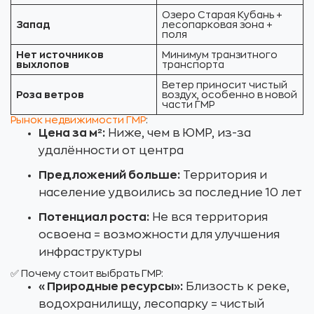
Озеро Старая Кубань +
Запад
лесопарковая зона +
поля
Нет источников
Минимум транзитного
выхлопов
транспорта
Ветер приносит чистый
Роза ветров
воздух, особенно в новой
части ГМР
Рынок недвижимости ГМР
:
Цена за м²:
Ниже, чем в ЮМР, из-за
удалённости от центра
Предложений больше:
Территория и
население удвоились за последние 10 лет
Потенциал роста:
Не вся территория
освоена = возможности для улучшения
инфраструктуры
✅ Почему стоит выбрать ГМР:
«Природные ресурсы»:
Близость к реке,
водохранилищу, лесопарку = чистый