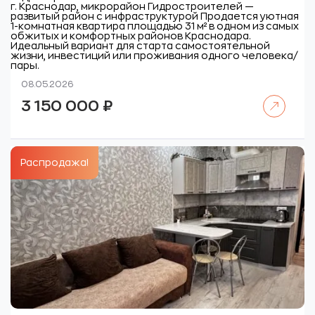
г. Краснодар, микрорайон Гидростроителей —
развитый район с инфраструктурой
Продается уютная
1-комнатная квартира площадью 31 м² в одном из самых
обжитых и комфортных районов Краснодара.
Идеальный вариант для старта самостоятельной
жизни, инвестиций или проживания одного человека/
пары.
08.05.2026
Читать далее
3 150 000
₽
Распродажа!