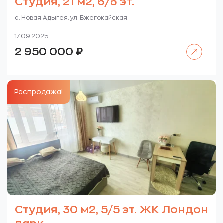
Студия, 21 м2, 6/6 эт.
а. Новая Адыгея. ул. Бжегокайская.
17.09.2025
Читать далее
2 950 000
₽
Распродажа!
Студия, 30 м2, 5/5 эт. ЖК Лондон