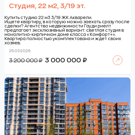
Студия, 22 м2, 3/19 эт.
Купить студию 22 м3 3/19 ЖК Акварели.
Ищете квартиру, в которую можно заехать сразу после
сделки? Агентство недвижимости Гауди риелт
предлагает эксклюзивный вариант: светлая студия в
монолитно-кирпичном доме класса «Комфорт+».
Квартира полностью укомплектована и ждет своих
хозяев.
25.03.2026
Читать далее
Первоначальная
Текущая
3 000 000
₽
3 200 000
₽
цена
цена:
составляла
3
3
000
200
000 ₽.
000 ₽.