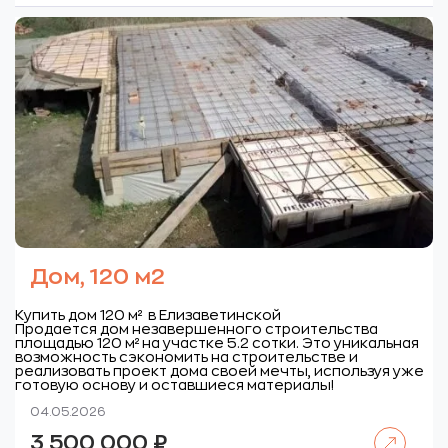
Дом, 120 м2
Купить дом 120 м² в Елизаветинской
Продается дом незавершенного строительства
площадью 120 м² на участке 5.2 сотки. Это уникальная
возможность сэкономить на строительстве и
реализовать проект дома своей мечты, используя уже
готовую основу и оставшиеся материалы!
04.05.2026
Читать далее
3 500 000
₽