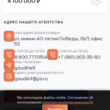
4 100 000
₽
АДРЕС НАШЕГО АГЕНТСТВА
Наш адрес в Краснодаре
ул. имени 40-летия Победы, 39/1, офис
53
с 09:00 до 19:00
с 09:00 до 19:00
8 800 7770154
+7 (861) 203-35-60
Наш телеграм
gaudirielt
Адрес электронной почты
gaudiinf@ya.ru
Связаться
Быстрая ипотека
Мы используем файлы cookie. Соглашение об
использовании
политики конфиденциальности
Политика использования
Политика
Принять