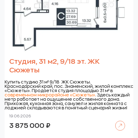
Студия, 31 м2, 9/18 эт. ЖК
Сюжеты
Купить студию 31 м² 9/18 ЖК Сюжеты.
Краснодарский край, пос. Знаменский, жилой комплекс
«Сюжеты».
Продается студия площадью 31 м² в
современном микрорайоне «Сюжеты»
.
Здесь каждый
метр работает на ощущение собственного дома.
Прихожая, кухонная зона, санузел и жилая комната с
лоджией складываются в понятный сценарий жизни!
19.06.2026
Читать далее
3 875 000
₽