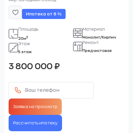
Ипотека от 6 %
Площадь
Материал
Монолит/Кирпич
2
20м
Ремонт
Этаж
Предчистовая
5 этаж
3 800 000
₽
Рассчитать ипотеку