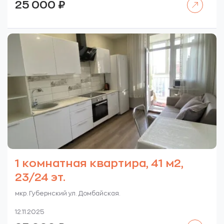
25 000
₽
1 комнатная квартира, 41 м2,
23/24 эт.
мкр. Губернский ул. Домбайская.
12.11.2025
Читать далее