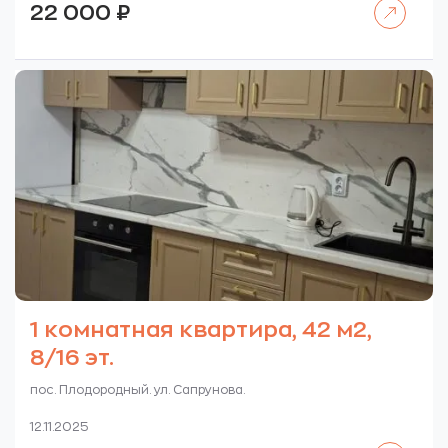
22 000
₽
1 комнатная квартира, 42 м2,
8/16 эт.
пос. Плодородный. ул. Сапрунова.
12.11.2025
Читать далее