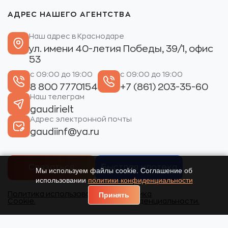
АДРЕС НАШЕГО АГЕНТСТВА
Наш адрес в Краснодаре
ул. имени 40-летия Победы, 39/1, офис
53
с 09:00 до 19:00
с 09:00 до 19:00
8 800 7770154
+7 (861) 203-35-60
Наш телеграм
gaudirielt
Адрес электронной почты
gaudiinf@ya.ru
Связаться
Быстрая ипотека
Мы используем файлы cookie. Соглашение об
использовании
политики конфиденциальности
Политика использования
Политика
Принять
Cookie.
конфиденциальности.