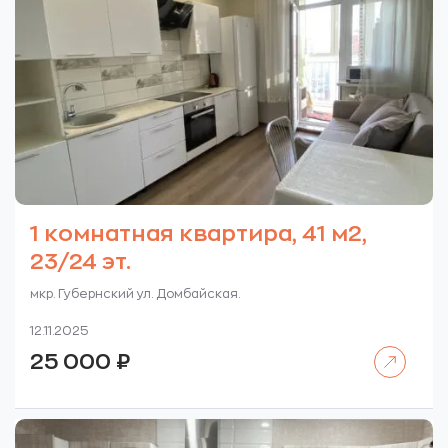
1 комнатная квартира, 41 м2,
23/24 эт.
мкр. Губернский ул. Домбайская.
12.11.2025
Читать далее
25 000
₽