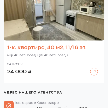
1-к. квартира, 40 м2, 11/16 эт.
мкр. 40 лет Победы. ул. 40 лет Победы.
24.07.2025
Читать далее
24 000
₽
АДРЕС НАШЕГО АГЕНТСТВА
Наш адрес в Краснодаре