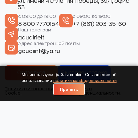
ул. имени 40-летия Победы, 39/1, офис
53
с 09:00 до 19:00
с 09:00 до 19:00
8 800 7770154
+7 (861) 203-35-60
Наш телеграм
gaudirielt
Адрес электронной почты
gaudiinf@ya.ru
Связаться
Быстрая ипотека
Мы используем файлы cookie. Соглашение об
использовании
политики конфиденциальности
Политика использования
Политика
Принять
Cookie.
конфиденциальности.