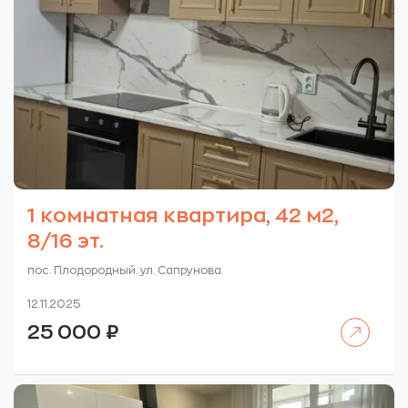
1 комнатная квартира, 42 м2,
8/16 эт.
пос. Плодородный. ул. Сапрунова.
12.11.2025
Читать далее
25 000
₽