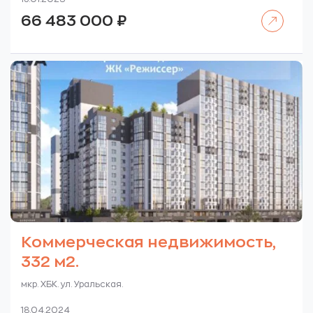
Читать далее
66 483 000
₽
Коммерческая недвижимость,
332 м2.
мкр. ХБК. ул. Уральская.
18.04.2024