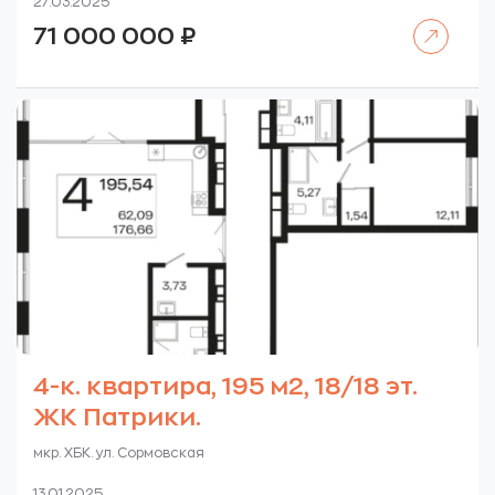
27.03.2025
Читать далее
71 000 000
₽
4-к. квартира, 195 м2, 18/18 эт.
ЖК Патрики.
мкр. ХБК. ул. Сормовская
13.01.2025