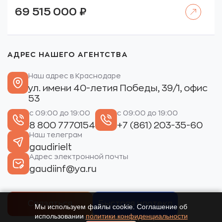
Читать далее
69 515 000
₽
АДРЕС НАШЕГО АГЕНТСТВА
Наш адрес в Краснодаре
ул. имени 40-летия Победы, 39/1, офис
53
с 09:00 до 19:00
с 09:00 до 19:00
8 800 7770154
+7 (861) 203-35-60
Наш телеграм
gaudirielt
Адрес электронной почты
gaudiinf@ya.ru
Связаться
Быстрая ипотека
Мы используем файлы cookie. Соглашение об
использовании
политики конфиденциальности