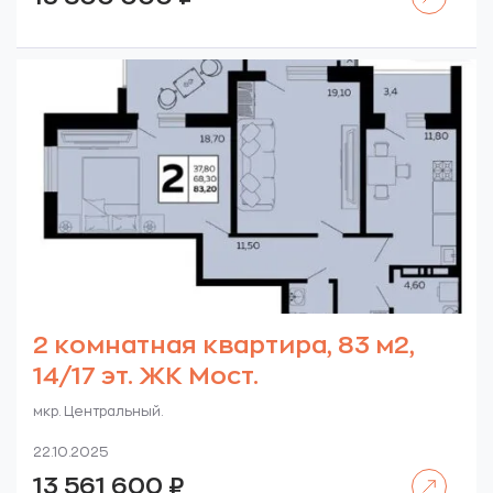
2 комнатная квартира, 83 м2,
14/17 эт. ЖК Мост.
мкр. Центральный.
22.10.2025
Читать далее
13 561 600
₽