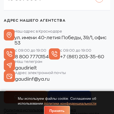
АДРЕС НАШЕГО АГЕНТСТВА
Наш адрес в Краснодаре
ул. имени 40-летия Победы, 39/1, офис
53
с 09:00 до 19:00
с 09:00 до 19:00
8 800 7770154
+7 (861) 203-35-60
Наш телеграм
gaudirielt
Адрес электронной почты
gaudiinf@ya.ru
Связаться
Быстрая ипотека
Мы используем файлы cookie. Соглашение об
использовании
политики конфиденциальности
Политика использования
Политика
Принять
Cookie.
конфиденциальности.