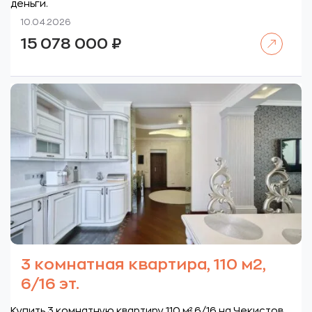
деньги.
10.04.2026
Читать далее
15 078 000
₽
3 комнатная квартира, 110 м2,
6/16 эт.
Купить 3 комнатную квартиру 110 м² 6/16 на Чекистов