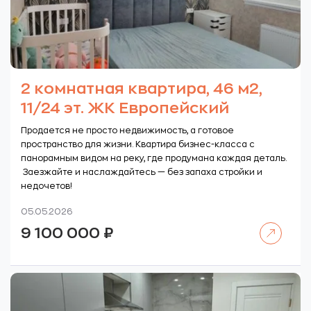
2 комнатная квартира, 46 м2,
11/24 эт. ЖК Европейский
Продается не просто недвижимость, а готовое
пространство для жизни. Квартира бизнес-класса с
панорамным видом на реку, где продумана каждая деталь.
Заезжайте и наслаждайтесь — без запаха стройки и
недочетов!
05.05.2026
Читать далее
9 100 000
₽