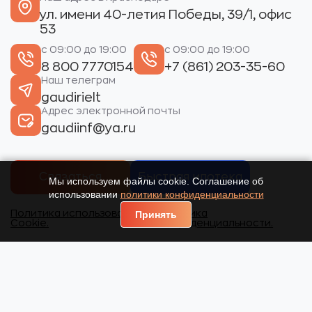
ул. имени 40-летия Победы, 39/1, офис
53
с 09:00 до 19:00
с 09:00 до 19:00
8 800 7770154
+7 (861) 203-35-60
Наш телеграм
gaudirielt
Адрес электронной почты
gaudiinf@ya.ru
Связаться
Быстрая ипотека
Мы используем файлы cookie. Соглашение об
использовании
политики конфиденциальности
Политика использования
Политика
Принять
Cookie.
конфиденциальности.