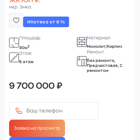
ЖК Югге.
мкр. Энка.
Ипотека от 6 %
Площадь
Материал
Монолит/Кирпич
2
90м
Ремонт
Этаж
без ремонта,
8 этаж
Предчистовая, С
ремонтом
9 700 000
₽