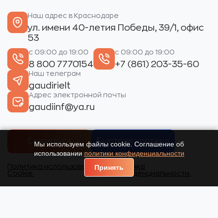
Наш адрес в Краснодаре
ул. имени 40-летия Победы, 39/1, офис
53
с 09:00 до 19:00
с 09:00 до 19:00
8 800 7770154
+7 (861) 203-35-60
Наш телеграм
gaudirielt
Адрес электронной почты
gaudiinf@ya.ru
Связаться
Быстрая ипотека
Мы используем файлы cookie. Соглашение об
использовании
политики конфиденциальности
Политика использования
Политика
Принять
Cookie.
конфиденциальности.