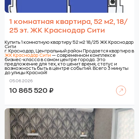
1 комнатная квартира, 52 м2, 18/
25 эт. ЖК Краснодар Сити
Купить 1 комнатную квартиру 52 м2 18/25 ЖК Краснодар
Сити
г. Краснодар, Центральный район
Продается квартира в
ЖК Краснодар Сити
— современном комплексе
бизнес-класса в самом центре города. Это
предложение для тех, кто ценит время, статус и
возможность быть в центре событий. Всего 3 минуты
до улицы Красной!
05.06.2026
Читать далее
10 865 520
₽