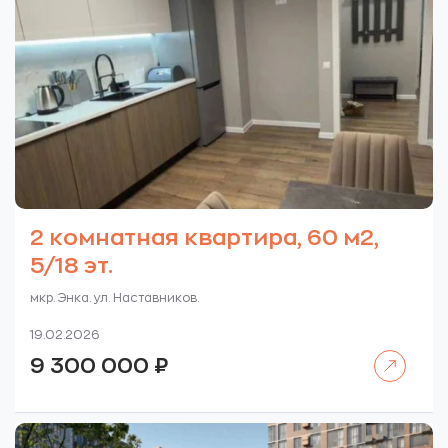
2 комнатная квартира, 60 м2,
5/18 эт.
мкр. Энка. ул. Наставников.
19.02.2026
Читать далее
9 300 000
₽