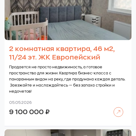
2 комнатная квартира, 46 м2,
11/24 эт. ЖК Европейский
Продается не просто недвижимость, а готовое
пространство для жизни. Квартира бизнес-класса с
панорамным видом на реку, где продумана каждая деталь.
Заезжайте и наслаждайтесь — без запаха стройки и
недочетов!
05.05.2026
Читать далее
9 100 000
₽