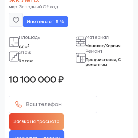
ЖК Лето.
мкр. Западный Обход.
Ипотека от 6 %
Площадь
Материал
Монолит/Кирпич
2
80м
Ремонт
Этаж
Предчистовая, С
9 этаж
ремонтом
10 100 000
₽