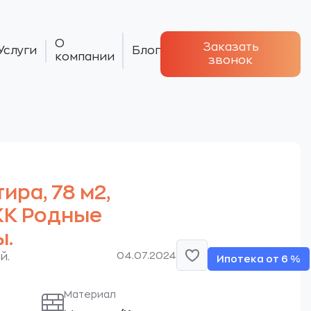
О
Заказать
Услуги
Блог
компании
звонок
тира, 78 м2,
 ЖК Родные
ы.
04.07.2024
й.
Ипотека от 6 %
Материал