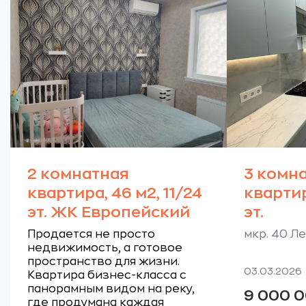
2 комнатная
3 комн
квартира, 46 м2, 11/24
квартир
эт. ЖК Европейский
эт.
Продается не просто
мкр. 40 Л
недвижимость, а готовое
пространство для жизни.
03.03.2026
Квартира бизнес-класса с
панорамным видом на реку,
9 000 
где продумана каждая