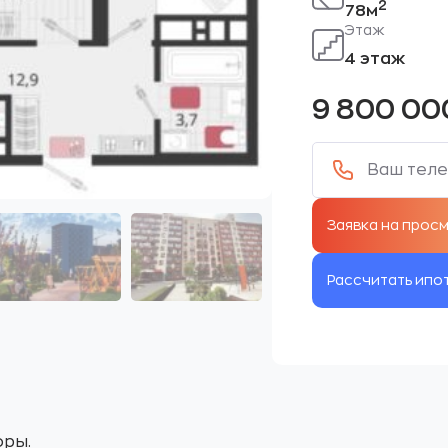
2
78м
Этаж
4 этаж
9 800 0
Рассчитать ипо
оры.