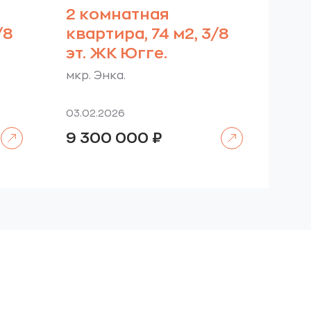
2 комнатная
/8
квартира, 74 м2, 3/8
эт. ЖК Югге.
мкр. Энка.
03.02.2026
Читать далее
Читать далее
9 300 000
₽