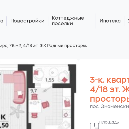
Коттеджные
а
Новостройки
Ипотека
поселки
тира, 78 м2, 4/18 эт. ЖК Родные просторы.
3-к. квар
4/18 эт.
простор
пос. Знаменски
Площадь