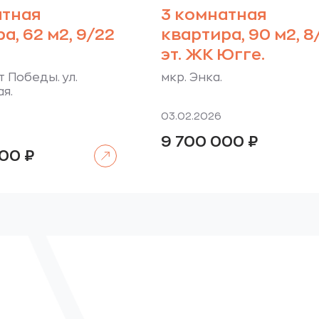
атная
3 комнатная
а, 62 м2, 9/22
квартира, 90 м2, 8
эт. ЖК Югге.
т Победы. ул.
мкр. Энка.
я.
03.02.2026
9 700 000
₽
Читать далее
000
₽