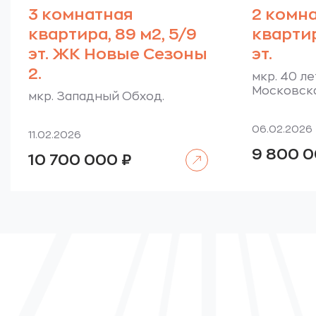
3 комнатная
2 комн
квартира, 89 м2, 5/9
квартир
эт. ЖК Новые Сезоны
эт.
2.
мкр. 40 ле
Московска
мкр. Западный Обход.
06.02.2026
11.02.2026
9 800 
Читать далее
10 700 000
₽