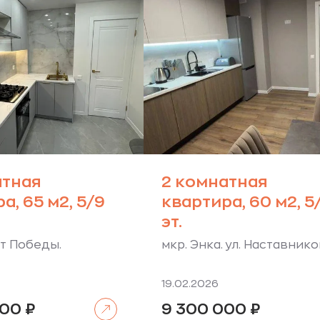
атная
2 комнатная
а, 65 м2, 5/9
квартира, 60 м2, 5
эт.
ет Победы.
мкр. Энка. ул. Наставнико
19.02.2026
Читать далее
000
₽
9 300 000
₽