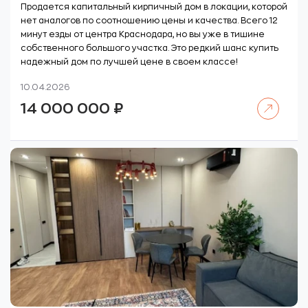
Продается капитальный кирпичный дом в локации, которой
нет аналогов по соотношению цены и качества. Всего 12
минут езды от центра Краснодара, но вы уже в тишине
собственного большого участка. Это редкий шанс купить
надежный дом по лучшей цене в своем классе!
10.04.2026
Читать далее
14 000 000
₽