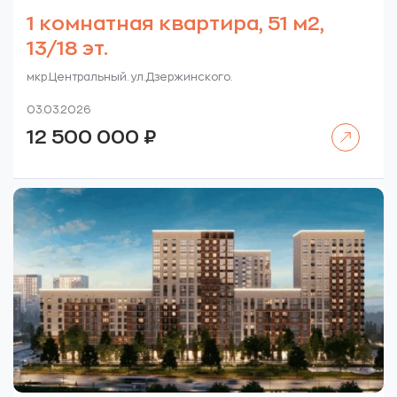
1 комнатная квартира, 51 м2,
13/18 эт.
мкр.Центральный. ул.Дзержинского.
03.03.2026
Читать далее
12 500 000
₽