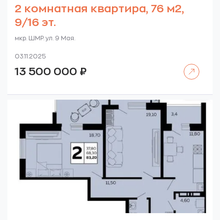
2 комнатная квартира, 76 м2,
9/16 эт.
мкр. ШМР. ул. 9 Мая.
03.11.2025
Читать далее
13 500 000
₽