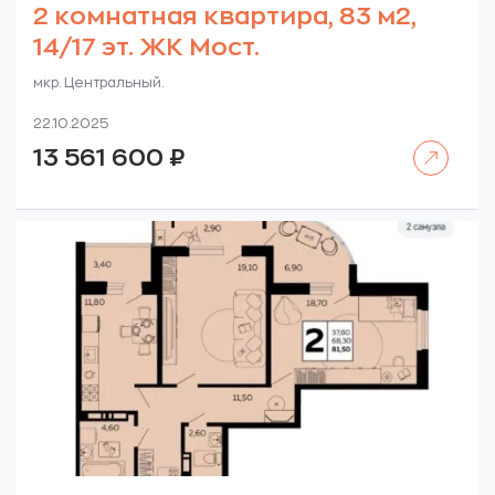
2 комнатная квартира, 83 м2,
14/17 эт. ЖК Мост.
мкр. Центральный.
22.10.2025
Читать далее
13 561 600
₽