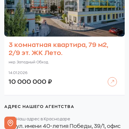
3 комнатная квартира, 79 м2,
2/9 эт. ЖК Лето.
мкр. Западный Обход.
14.01.2026
Читать далее
10 000 000
₽
АДРЕС НАШЕГО АГЕНТСТВА
Наш адрес в Краснодаре
ул. имени 40-летия Победы, 39/1, офис