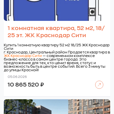
1 комнатная квартира, 52 м2, 18/
25 эт. ЖК Краснодар Сити
Купить 1 комнатную квартиру 52 м2 18/25 ЖК Краснодар
Сити
г. Краснодар, Центральный район
Продается квартира в
ЖК Краснодар Сити
— современном комплексе
бизнес-класса в самом центре города. Это
предложение для тех, кто ценит время, статус и
возможность быть в центре событий. Всего 3 минуты
до улицы Красной!
05.06.2026
Читать далее
10 865 520
₽