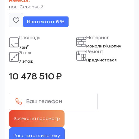
Reeds.
пос. Северный.
Ипотека от 6 %
Площадь
Материал
Монолит/Кирпич
2
75м
Ремонт
Этаж
Предчистовая
7 этаж
10 478 510
₽
Рассчитать ипотеку