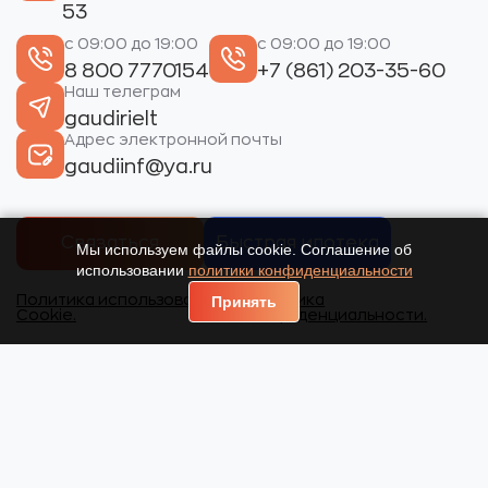
53
с 09:00 до 19:00
с 09:00 до 19:00
8 800 7770154
+7 (861) 203-35-60
Наш телеграм
gaudirielt
Адрес электронной почты
gaudiinf@ya.ru
Связаться
Быстрая ипотека
Мы используем файлы cookie. Соглашение об
использовании
политики конфиденциальности
Политика использования
Политика
Принять
Cookie.
конфиденциальности.