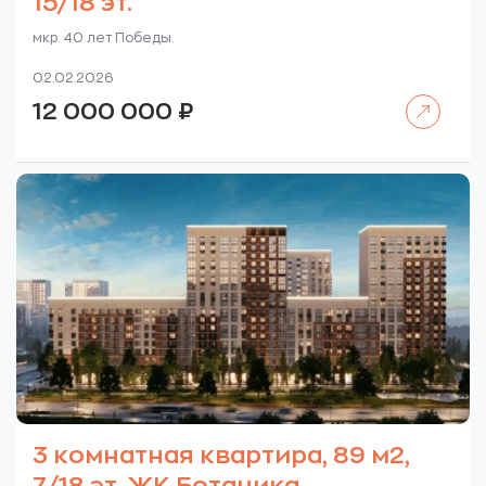
15/18 эт.
мкр. 40 лет Победы.
02.02.2026
Читать далее
12 000 000
₽
3 комнатная квартира, 89 м2,