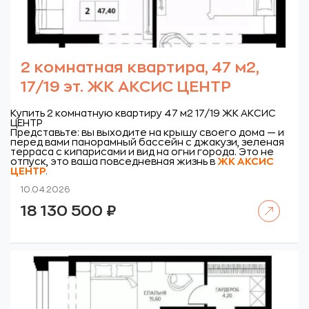
2 комнатная квартира, 47 м2,
17/19 эт. ЖК АКСИС ЦЕНТР
Купить 2 комнатную квартиру 47 м2 17/19 ЖК АКСИС
ЦЕНТР
Представьте: вы выходите на крышу своего дома — и
перед вами панорамный бассейн с джакузи, зеленая
терраса с кипарисами и вид на огни города. Это не
отпуск, это ваша повседневная жизнь в
ЖК
АКСИС
ЦЕНТР
.
10.04.2026
Читать далее
18 130 500
₽