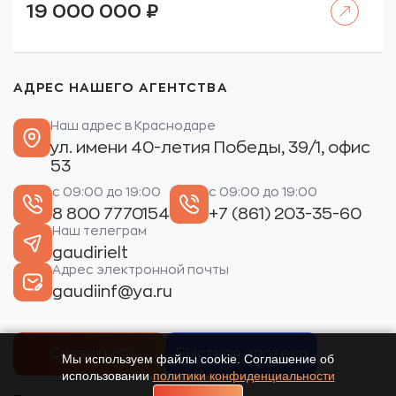
19 000 000
₽
АДРЕС НАШЕГО АГЕНТСТВА
Наш адрес в Краснодаре
ул. имени 40-летия Победы, 39/1, офис
53
с 09:00 до 19:00
с 09:00 до 19:00
8 800 7770154
+7 (861) 203-35-60
Наш телеграм
gaudirielt
Адрес электронной почты
gaudiinf@ya.ru
Связаться
Быстрая ипотека
Мы используем файлы cookie. Соглашение об
использовании
политики конфиденциальности