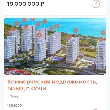
Читать далее
19 000 000
₽
Коммерческая недвижимость,
50 м2, г. Сочи.
г. Сочи.
12.11.2025
Читать далее