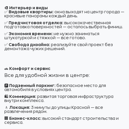
🎨 Интерьер и виды
✅
Видовые квартиры:
окна выходят на центр города —
красивые панорамы каждый день.
✅
Предчистовая отделка:
высококачественная
подготовка поверхностей — осталось выбрать финиш.
✅
Экономия времени:
не нужно заниматься
штукатуркой и стяжкой — все готово.
✅
Свобода дизайна:
реализуйте свой проект без
демонтажа чужих решений.
🚗
Комфорт и сервис
Все для удобной жизни в центре:
🅿️
Подземный паркинг:
безопасное место для
автомобиля в условиях центра.
🛍️
Коммерция:
развитая торговая инфраструктура
внутри комплекса.
🚶
Локация:
3 минуты до улицы Красной — все
развлечения рядом.
🏢
Бизнес-класс:
высокий стандарт строительства и
сервиса.