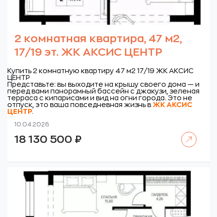
2 комнатная квартира, 47 м2,
17/19 эт. ЖК АКСИС ЦЕНТР
Купить 2 комнатную квартиру 47 м2 17/19 ЖК АКСИС
ЦЕНТР
Представьте: вы выходите на крышу своего дома — и
перед вами панорамный бассейн с джакузи, зеленая
терраса с кипарисами и вид на огни города. Это не
отпуск, это ваша повседневная жизнь в
ЖК
АКСИС
ЦЕНТР
.
10.04.2026
Читать далее
18 130 500
₽