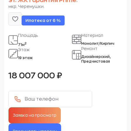
эт. ЖК Гарантия Prime.
мкр. Черемушки.
Ипотека от 6 %
Площадь
Материал
Монолит/Кирпич
2
71м
Ремонт
Этаж
Дизайнерский,
19 этаж
Предчистовая
18 007 000
₽