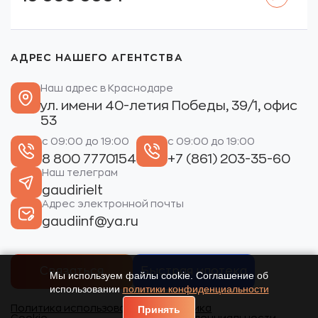
АДРЕС НАШЕГО АГЕНТСТВА
Наш адрес в Краснодаре
ул. имени 40-летия Победы, 39/1, офис
53
с 09:00 до 19:00
с 09:00 до 19:00
8 800 7770154
+7 (861) 203-35-60
Наш телеграм
gaudirielt
Адрес электронной почты
gaudiinf@ya.ru
Связаться
Быстрая ипотека
Мы используем файлы cookie. Соглашение об
использовании
политики конфиденциальности
Политика использования
Политика
Принять