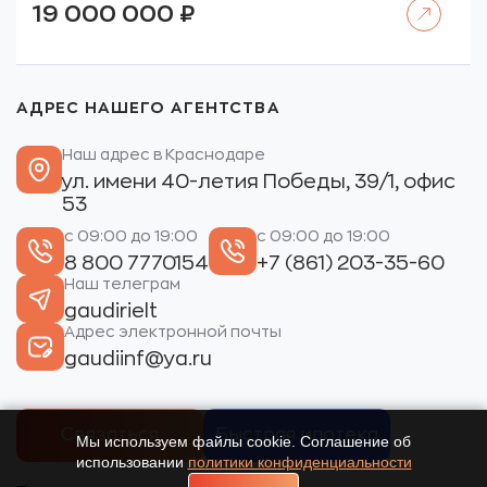
19 000 000
₽
АДРЕС НАШЕГО АГЕНТСТВА
Наш адрес в Краснодаре
ул. имени 40-летия Победы, 39/1, офис
53
с 09:00 до 19:00
с 09:00 до 19:00
8 800 7770154
+7 (861) 203-35-60
Наш телеграм
gaudirielt
Адрес электронной почты
gaudiinf@ya.ru
Связаться
Быстрая ипотека
Мы используем файлы cookie. Соглашение об
использовании
политики конфиденциальности