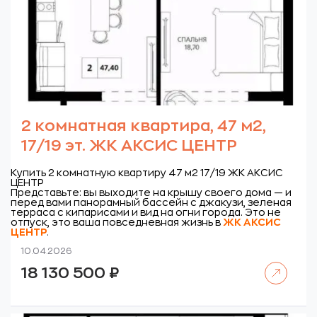
2 комнатная квартира, 47 м2,
17/19 эт. ЖК АКСИС ЦЕНТР
Купить 2 комнатную квартиру 47 м2 17/19 ЖК АКСИС
ЦЕНТР
Представьте: вы выходите на крышу своего дома — и
перед вами панорамный бассейн с джакузи, зеленая
терраса с кипарисами и вид на огни города. Это не
отпуск, это ваша повседневная жизнь в
ЖК
АКСИС
ЦЕНТР
.
10.04.2026
Читать далее
18 130 500
₽