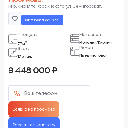
Любимово.
мкр. Кирилла Россинского. ул. Семигорская.
Ипотека от 6 %
Площадь
Материал
Монолит/Кирпич
2
77м
Ремонт
Этаж
Предчистовая
17 этаж
9 448 000
₽
Рассчитать ипотеку