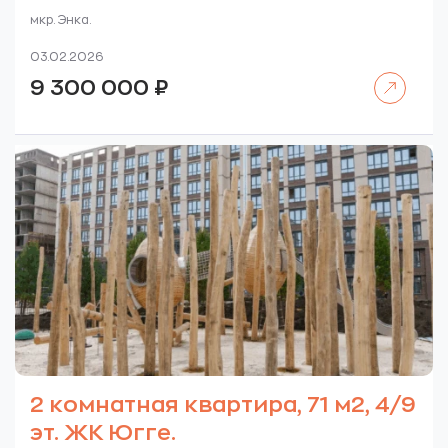
мкр. Энка.
03.02.2026
Читать далее
9 300 000
₽
2 комнатная квартира, 71 м2, 4/9
эт. ЖК Югге.