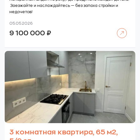
Заезжайте и наслаждайтесь — без запаха стройки и
недочетов!
05.05.2026
Читать далее
9 100 000
₽
3 комнатная квартира, 65 м2,