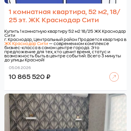
1 комнатная квартира, 52 м2, 18/
25 эт. ЖК Краснодар Сити
Купить 1 комнатную квартиру 52 м2 18/25 ЖК Краснодар
Сити
г. Краснодар, Центральный район
Продается квартира в
ЖК Краснодар Сити
— современном комплексе
бизнес-класса в самом центре города. Это
предложение для тех, кто ценит время, статус и
возможность быть в центре событий. Всего 3 минуты
до улицы Красной!
05.06.2026
Читать далее
10 865 520
₽