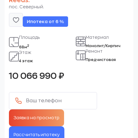
Reeds.
пос. Северный.
Ипотека от 6 %
Площадь
Материал
Монолит/Кирпич
2
68м
Ремонт
Этаж
Предчистовая
4 этаж
10 066 990
₽
Рассчитать ипотеку