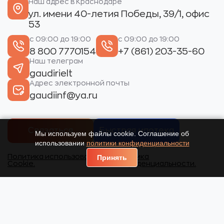
Наш адрес в Краснодаре
ул. имени 40-летия Победы, 39/1, офис
53
с 09:00 до 19:00
с 09:00 до 19:00
8 800 7770154
+7 (861) 203-35-60
Наш телеграм
gaudirielt
Адрес электронной почты
gaudiinf@ya.ru
Связаться
Быстрая ипотека
Мы используем файлы cookie. Соглашение об
использовании
политики конфиденциальности
Политика использования
Политика
Принять
Cookie.
конфиденциальности.