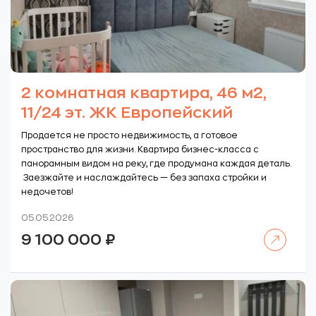
2 комнатная квартира, 46 м2,
11/24 эт. ЖК Европейский
Продается не просто недвижимость, а готовое
пространство для жизни. Квартира бизнес-класса с
панорамным видом на реку, где продумана каждая деталь.
Заезжайте и наслаждайтесь — без запаха стройки и
недочетов!
05.05.2026
Читать далее
9 100 000
₽