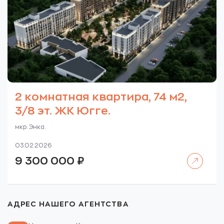
2 комнатная квартира, 74 м2,
3/8 эт. ЖК Югге.
мкр. Энка.
03.02.2026
Читать далее
9 300 000
₽
АДРЕС НАШЕГО АГЕНТСТВА