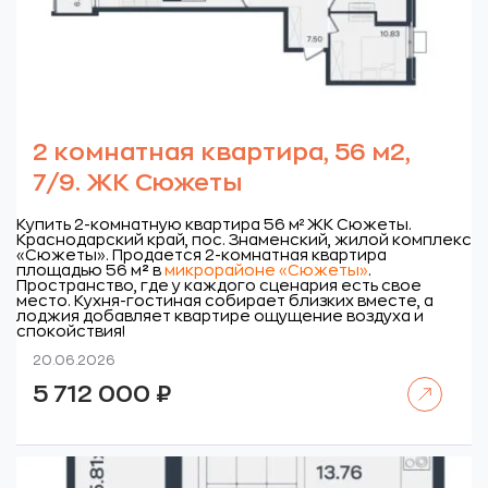
2 комнатная квартира, 56 м2,
7/9. ЖК Сюжеты
Купить 2-комнатную квартира 56 м² ЖК Сюжеты.
Краснодарский край, пос. Знаменский, жилой комплекс
«Сюжеты».
Продается 2-комнатная квартира
площадью 56 м
²
в
микрорайоне «Сюжеты»
.
Пространство, где у каждого сценария есть свое
место. Кухня-гостиная собирает близких вместе, а
лоджия добавляет квартире ощущение воздуха и
спокойствия!
20.06.2026
Читать далее
5 712 000
₽