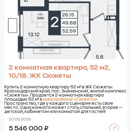
2 комнатная квартира, 52 м2,
10/18. ЖК Сюжеты
Купить 2-комнатную квартиру 52 м² в ЖК Сюжеты.
Краснодарский край, пос. Знаменский, жилой комплекс
«Сюжеты».
Продается 2-комнатная квартира
площадью 52 м² в
микрорайоне «Сюжеты»
.
Пространство, где у каждого сценария есть свое
место. Одна комната может стать спальней, вторая —
детской, кабинетом или комнатой для гостей!
20.06.2026
Читать далее
5 546 000
₽