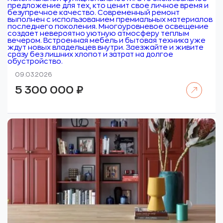
предложение для тех, кто ценит свое личное время и
безупречное качество. Современный ремонт
выполнен с использованием премиальных материалов
последнего поколения. Многоуровневое освещение
создает невероятно уютную атмосферу теплым
вечером. Встроенная мебель и бытовая техника уже
ждут новых владельцев внутри. Заезжайте и живите
сразу без лишних хлопот и затрат на долгое
обустройство.
09.03.2026
Читать далее
5 300 000
₽