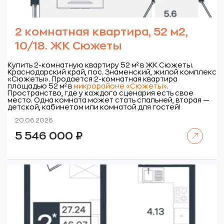
2 комнатная квартира, 52 м2,
10/18. ЖК Сюжеты
Купить 2-комнатную квартиру 52 м² в ЖК Сюжеты.
Краснодарский край, пос. Знаменский, жилой комплекс
«Сюжеты».
Продается 2-комнатная квартира
площадью 52 м² в
микрорайоне «Сюжеты»
.
Пространство, где у каждого сценария есть свое
место. Одна комната может стать спальней, вторая —
детской, кабинетом или комнатой для гостей!
20.06.2026
Читать далее
5 546 000
₽