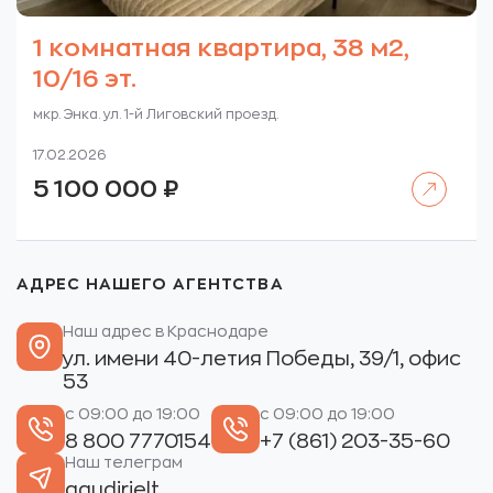
1 комнатная квартира, 38 м2,
10/16 эт.
мкр. Энка. ул. 1-й Лиговский проезд.
17.02.2026
Читать далее
5 100 000
₽
АДРЕС НАШЕГО АГЕНТСТВА
Наш адрес в Краснодаре
ул. имени 40-летия Победы, 39/1, офис
53
с 09:00 до 19:00
с 09:00 до 19:00
8 800 7770154
+7 (861) 203-35-60
Наш телеграм
gaudirielt