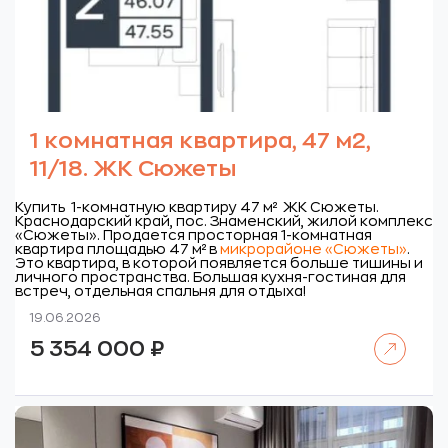
1 комнатная квартира, 47 м2,
11/18. ЖК Сюжеты
Купить 1-комнатную квартиру 47 м² ЖК Сюжеты.
Краснодарский край, пос. Знаменский, жилой комплекс
«Сюжеты».
Продается просторная 1-комнатная
квартира площадью 47 м² в
микрорайоне «Сюжеты»
.
Это квартира, в которой появляется больше тишины и
личного пространства. Большая кухня-гостиная для
встреч, отдельная спальня для отдыха!
19.06.2026
Читать далее
5 354 000
₽