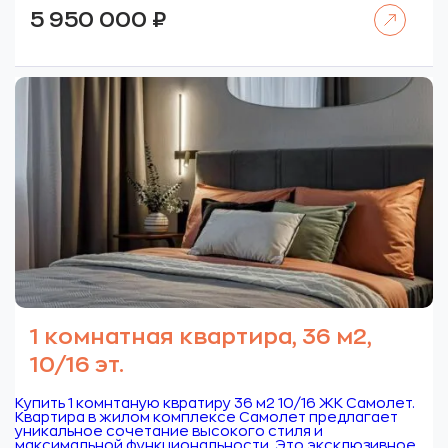
Читать далее
5 950 000
₽
1 комнатная квартира, 36 м2,
10/16 эт.
Купить 1 комнтаную квратиру 36 м2 10/16 ЖК Самолет.
Квартира в жилом комплексе Самолет предлагает
уникальное сочетание высокого стиля и
максимальной функциональности. Это эксклюзивное