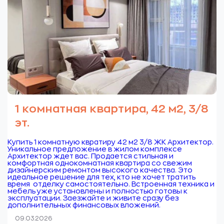
1 комнатная квартира, 42 м2, 3/8
эт.
Купить 1 комнатную квратиру 42 м2 3/8 ЖК Архитектор.
Уникальное предложение в жилом комплексе
Архитектор ждет вас. Продается стильная и
комфортная однокомнатная квартира со свежим
дизайнерским ремонтом высокого качества. Это
идеальное решение для тех, кто не хочет тратить
время отделку самостоятельно. Встроенная техника и
мебель уже установлены и полностью готовы к
эксплуатации. Заезжайте и живите сразу без
дополнительных финансовых вложений.
09.03.2026