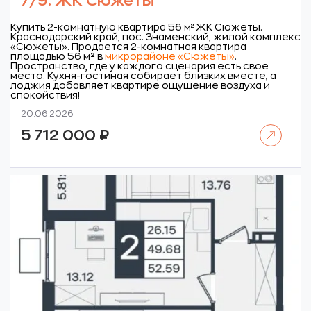
7/9. ЖК Сюжеты
Купить 2-комнатную квартира 56 м² ЖК Сюжеты.
Краснодарский край, пос. Знаменский, жилой комплекс
«Сюжеты».
Продается 2-комнатная квартира
площадью 56 м
²
в
микрорайоне «Сюжеты»
.
Пространство, где у каждого сценария есть свое
место. Кухня-гостиная собирает близких вместе, а
лоджия добавляет квартире ощущение воздуха и
спокойствия!
20.06.2026
Читать далее
5 712 000
₽