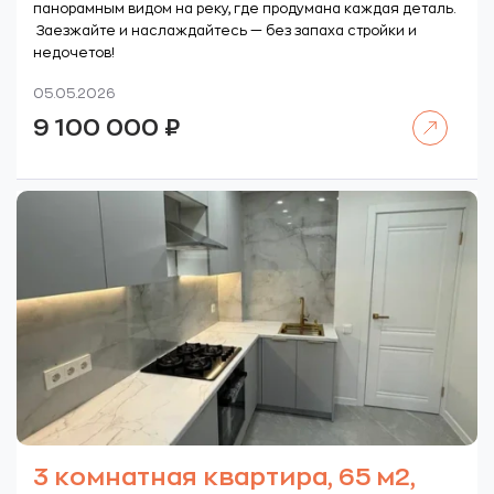
панорамным видом на реку, где продумана каждая деталь.
Заезжайте и наслаждайтесь — без запаха стройки и
недочетов!
05.05.2026
Читать далее
9 100 000
₽
3 комнатная квартира, 65 м2,