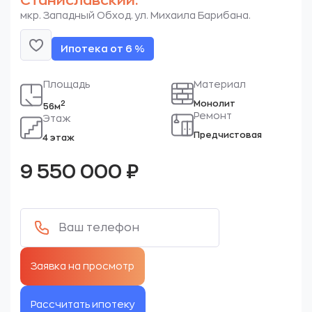
Станиславский.
мкр. Западный Обход. ул. Михаила Барибана.
Ипотека от 6 %
Площадь
Материал
Монолит
2
56м
Ремонт
Этаж
Предчистовая
4 этаж
9 550 000
₽
Рассчитать ипотеку