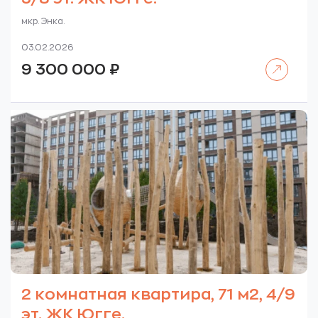
мкр. Энка.
03.02.2026
Читать далее
9 300 000
₽
2 комнатная квартира, 71 м2, 4/9
эт. ЖК Югге.